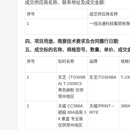
成交供应商名称、联系地址及成交金额:
序号
成交供应商名称
1
一线达通科技集团有限
四、项目用途、简要技术要求及合同履行日期:
五、成交标的名称、规格型号、数量、单价、成交金
序号
标的名称
品牌
规格
1
东芝（TOSHIB
东芝/TOSHIBA
T-23
A) T-2309CS
黑色碳粉 仅供
常州地区
2
天威 CC388A
天威/PRINT－
388
硒鼓 88A适用 3
RITE
8 墨盒 专业装
仅供常州地区