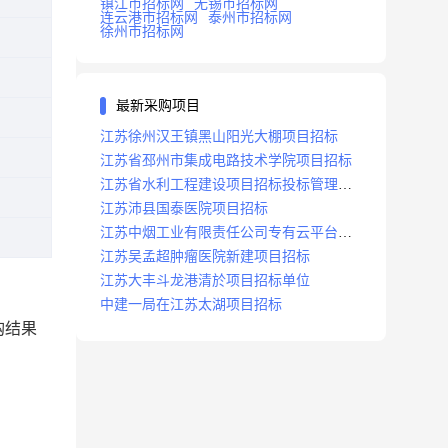
镇江市招标网
无锡市招标网
连云港市招标网
泰州市招标网
徐州市招标网
最新采购项目
江苏徐州汉王镇黑山阳光大棚项目招标
江苏省邳州市集成电路技术学院项目招标
江苏省水利工程建设项目招标投标管理办
法
江苏沛县国泰医院项目招标
江苏中烟工业有限责任公司专有云平台扩
容项目招标
江苏吴孟超肿瘤医院新建项目招标
江苏大丰斗龙港清於项目招标单位
中建一局在江苏太湖项目招标
购结果