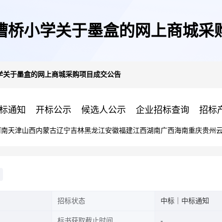
漕桥小学关于墨盒的网上商城采
学关于墨盒的网上商城采购项目成交公告
标通知
开标公示
候选人公示
企业招标查询
招标
河南
天津
山西
内蒙古
辽宁
吉林
黑龙江
安徽
福建
江西
湖南
广西
海南
重庆
贵州
招标状态
中标｜中标通知
标书获取截止时间