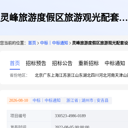
灵峰旅游度假区旅游观光配套设
您当前的位置：
首页
中标｜中标通知
灵峰旅游度假区旅游观光配套设
施提升工程之里荣路(顶森路-嘉
首页
招标预告
招标公告
重新招标
中标通知
省份地区：
北京
广东
上海
江苏
浙江
山东
湖北
四川
河北
河南
天津
山
祥路)道路及桥梁新建工程跟踪
2026-08-10
中标｜中标通知
浙江省
|
湖州市
|
安吉县
项目编号
330523-4986-0189
审计
发布时间
2022-08-05 00:00:00