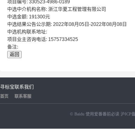
项目编号: 330523-4986-0189
中选中介机构名称: 浙江华夏工程管理有限公司
中选金额: 191300元
中选结果公告公示期: 2022年08月05日-2022年08月08日
中选机构联系地址:
项目业主咨询电话: 15757334525
备注:
返回
寻标宝
联系我们
首页
联系客服
© Baidu
使用爱番番前必读
沪ICP备
NEW
HOT