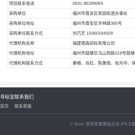
项目联系电话
0591-86399069
采购单位
福州市晋安区茶园街道办事处
采购单位地址
福州市晋安区华林路385号
采购单位联系方式
刘巧艺 15960184928
代理机构名称
福建德森招标有限公司
代理机构地址
福州市鼓楼区乌山西路318号鼓楼
代理机构联系方式
秦楠、肖虹、陈惠倩、张月华、钟泉德 
寻标宝
联系我们
首页
联系客服
© Baidu
使用爱番番前必读
沪ICP备