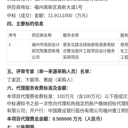
供应商地址：福州高新区高新大道1号
中标（成交）金额：11.9111000（万元）
四、主要标的信息
序号
供应商名称
服务名称
服
1
福州市规划设计
晋安北路沿线局部街道景观综
景
研究院集团有限
合整治提升工程项目设计服务
化
公司
采购项目
工
五、评审专家（单一来源采购人员）名单：
丁家武、卞丽萍、黄超（采购人）
六、代理服务收费标准及金额：
本项目代理费收费标准：100万元（含100万元）以下按成交金
中标通知书之前一次性向代理机构指定的账户缴纳招标代理
有限公司；开户行：中国建设银行股份有限公司福州香江明珠支行；账 
本项目代理费总金额：0.500000 万元（人民币）
七、公告期限