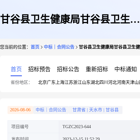
甘谷县卫生健康局甘谷县卫生健
您当前的位置：
首页
中标｜合同公告
甘谷县卫生健康局甘谷县卫生健
康局乡镇卫生院医疗服务能力提
首页
招标预告
招标公告
重新招标
中标通知
省份地区：
北京
广东
上海
江苏
浙江
山东
湖北
四川
河北
河南
天津
山
升项目
2026-08-06
中标｜合同公告
甘肃省
|
天水市
|
甘谷县
项目编号
TGZC2023-644
发布时间
2023-12-15 11:52:29