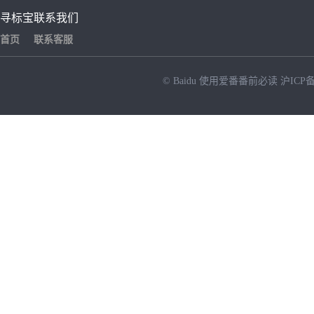
寻标宝
联系我们
首页
联系客服
© Baidu
使用爱番番前必读
沪ICP备
NEW
HOT
暂时没有搜索结果…