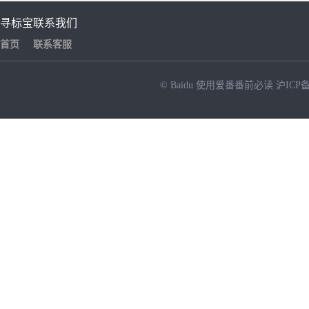
寻标宝
联系我们
首页
联系客服
© Baidu
使用爱番番前必读
沪ICP备
NEW
HOT
暂时没有搜索结果…