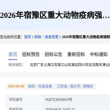
2026年宿豫区重大动物疫病强制
您当前的位置：
首页
招标｜信息变更
2026年宿豫区重大动物疫病强
免疫补助项目(疫苗)更正公告
首页
招标预告
招标公告
重新招标
中标通知
省份地区：
北京
广东
上海
江苏
浙江
山东
湖北
四川
河北
河南
天津
山
2026-08-06
招标｜信息变更
江苏省
|
宿迁市
|
宿豫区
项目编号
SQZT[2026]024号
发布时间
2026-04-01 14:01:13