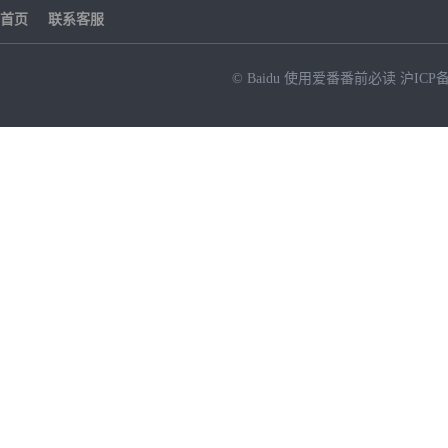
首页
联系客服
© Baidu
使用爱番番前必读
沪ICP备
NEW
HOT
暂时没有搜索结果…