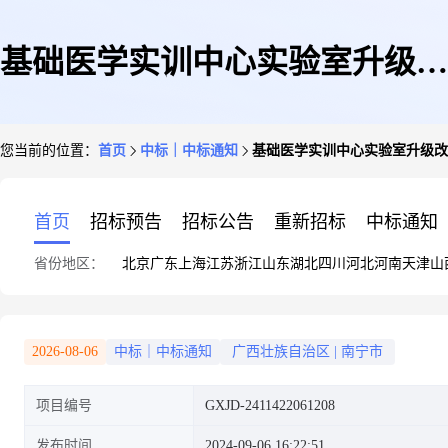
基础医学实训中心实验室升级改
您当前的位置：
首页
中标｜中标通知
基础医学实训中心实验室升级改造项目(
造项目(GXJD-2411422061208)
首页
招标预告
招标公告
重新招标
中标通知
省份地区：
北京
广东
上海
江苏
浙江
山东
湖北
四川
河北
河南
天津
山
成交结果公告
2026-08-06
中标｜中标通知
广西壮族自治区
|
南宁市
项目编号
GXJD-2411422061208
发布时间
2024-09-06 16:22:51