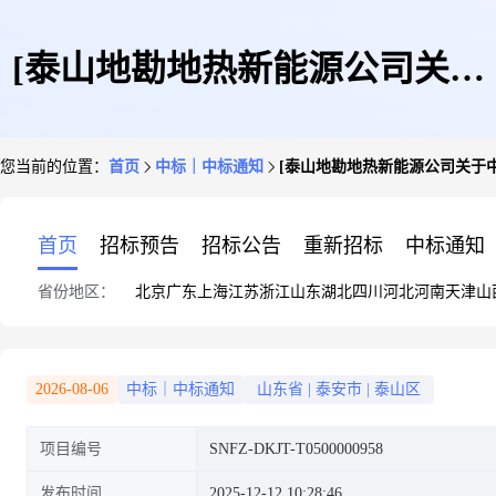
[泰山地勘地热新能源公司关于
您当前的位置：
首页
中标｜中标通知
[泰山地勘地热新能源公司关于
中国海洋大学西海岸校区合同能
首页
招标预告
招标公告
重新招标
中标通知
省份地区：
北京
广东
上海
江苏
浙江
山东
湖北
四川
河北
河南
天津
山
源服务项目宿舍机房迁移项目]
2026-08-06
中标｜中标通知
山东省
|
泰安市
|
泰山区
项目编号
SNFZ-DKJT-T0500000958
中标结果公告
发布时间
2025-12-12 10:28:46