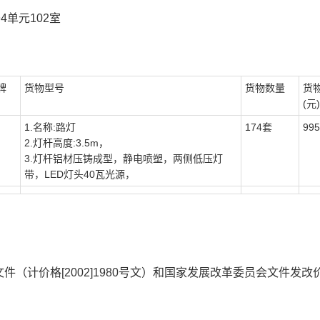
单元102室
牌
货物型号
货物数量
货
(元)
1.名称:路灯
174套
995
2.灯杆高度:3.5m，
3.灯杆铝材压铸成型，静电喷塑，两侧低压灯
带，LED灯头40瓦光源，
（计价格[2002]1980号文）和国家发展改革委员会文件发改