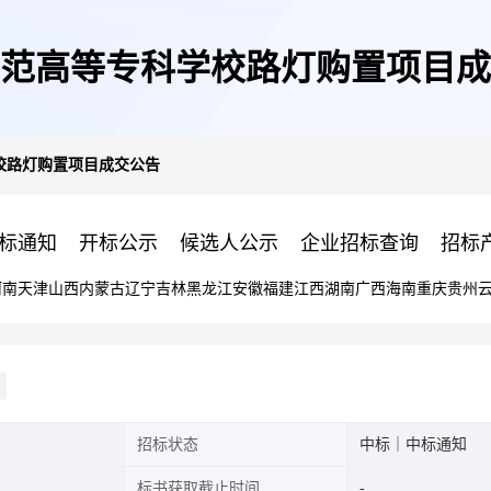
范高等专科学校路灯购置项目成
校路灯购置项目成交公告
标通知
开标公示
候选人公示
企业招标查询
招标
河南
天津
山西
内蒙古
辽宁
吉林
黑龙江
安徽
福建
江西
湖南
广西
海南
重庆
贵州
招标状态
中标｜中标通知
标书获取截止时间