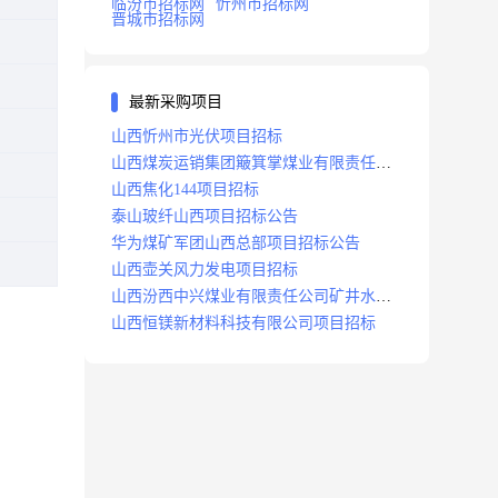
临汾市招标网
忻州市招标网
晋城市招标网
最新采购项目
山西忻州市光伏项目招标
山西煤炭运销集团簸箕掌煤业有限责任公
司井田地面三维地震勘探项目招标
山西焦化144项目招标
泰山玻纤山西项目招标公告
华为煤矿军团山西总部项目招标公告
山西壶关风力发电项目招标
山西汾西中兴煤业有限责任公司矿井水处
理站升级改造项目招标
山西恒镁新材料科技有限公司项目招标