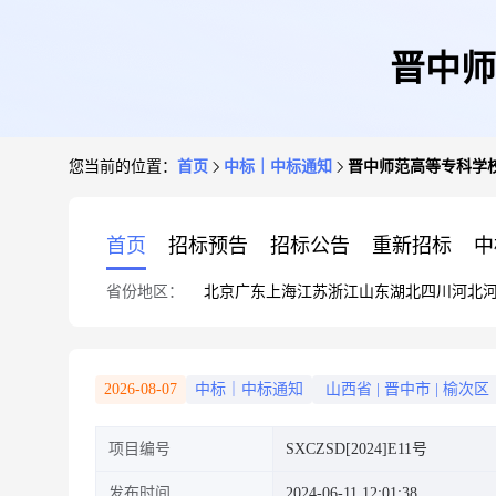
晋中师
您当前的位置：
首页
中标｜中标通知
晋中师范高等专科学
首页
招标预告
招标公告
重新招标
中
省份地区：
北京
广东
上海
江苏
浙江
山东
湖北
四川
河北
2026-08-07
中标｜中标通知
山西省
|
晋中市
|
榆次区
项目编号
SXCZSD[2024]E11号
发布时间
2024-06-11 12:01:38