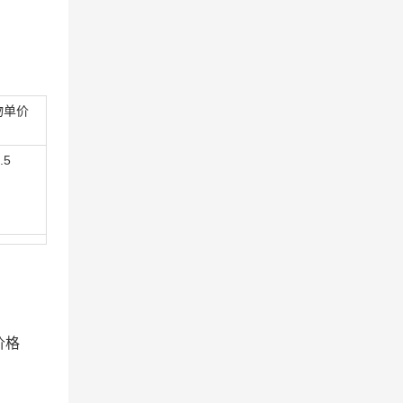
物单价
.5
价格