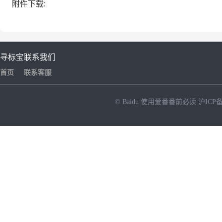
附件下载:
寻标宝
联系我们
首页
联系客服
© Baidu
使用爱番番前必读
沪ICP备
NEW
HOT