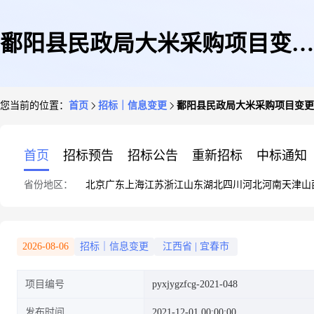
鄱阳县民政局大米采购项目变更
您当前的位置：
首页
招标｜信息变更
鄱阳县民政局大米采购项目变更
公告
首页
招标预告
招标公告
重新招标
中标通知
省份地区：
北京
广东
上海
江苏
浙江
山东
湖北
四川
河北
河南
天津
山
2026-08-06
招标｜信息变更
江西省
|
宜春市
项目编号
pyxjygzfcg-2021-048
发布时间
2021-12-01 00:00:00