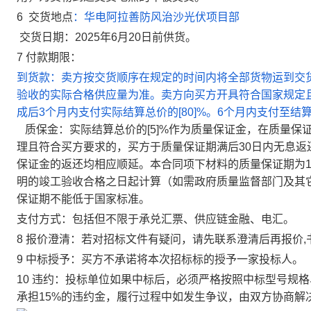
6
交货地点
：华电阿拉善防风治沙光伏项目部
交货日期：
2025
年
6
月
20
日前供货。
7
付款期限：
到货款：
卖方按交货顺序在规定的时间内将全部货物运到交
验收的实际合格供应量为准。卖方向买方开具符合国家规定
成后3个月内支付实际结算总价的[80]%。6个月内支付至结算
质保金：
实际结算总价的[5]%作为质量保证金，在质量
理且符合买方要求的，买方于质量保证期满后30日内无息
保证金的返还均相应顺延。本合同项下材料的质量保证期为1
明的竣工验收合格之日起计算（如需政府质量监督部门及其
保证期不能低于国家标准。
支付方式：包括但不限于承兑汇票、供应链金融、电汇。
8
报价澄清：
若对招标文件有疑问，请先联系澄清后再报价
,
9
中标授予：
买方不承诺将本次招标标的授予一家投标人。
10
违约：
投标单位如果中标后，必须严格按照中标型号规格
承担
15%
的违约金，履行过程中如发生争议，由双方协商解