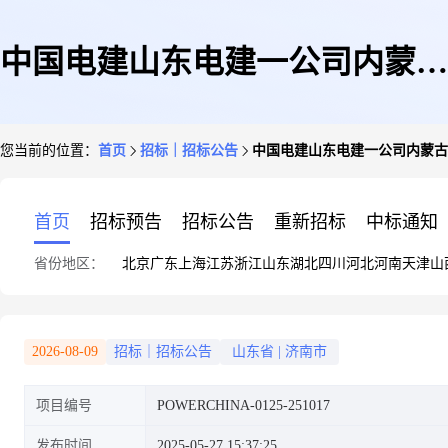
中国电建山东电建一公司内蒙古
您当前的位置：
首页
招标｜招标公告
中国电建山东电建一公司内蒙古
华电阿拉善盟高新区防沙治沙和
首页
招标预告
招标公告
重新招标
中标通知
省份地区：
北京
广东
上海
江苏
浙江
山东
湖北
四川
河北
河南
天津
山
风电光伏一体化工程一期80万千
2026-08-09
招标｜招标公告
山东省
|
济南市
项目编号
POWERCHINA-0125-251017
瓦光伏项目电缆附件采购项目竞
发布时间
2025-05-27 15:37:25