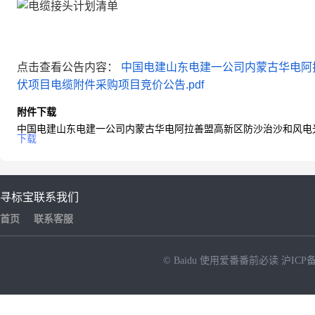
点击查看公告内容：
中国电建山东电建一公司内蒙古华电阿
伏项目电缆附件采购项目竞价公告.pdf
附件下载
中国电建山东电建一公司内蒙古华电阿拉善盟高新区防沙治沙和风电光
下载
寻标宝
联系我们
首页
联系客服
© Baidu
使用爱番番前必读
沪ICP备
NEW
HOT