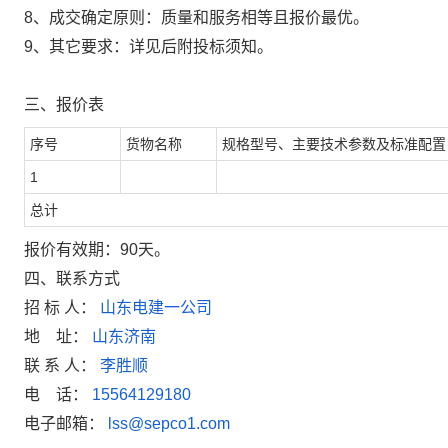
8、成交确定原则：质量和服务相等且报价最优。
9、其它要求：详见后附投标须知。
三、报价表
序号
货物名称
规格型号、主要技术参数及标准配置
1
总计
报价有效期：90天。
四、联系方式
招 标 人：
山东电建一公司
地
址：
山东济南
联 系 人：
李胜顺
电
话：
15564129180
电子邮箱：
lss@sepco1.com