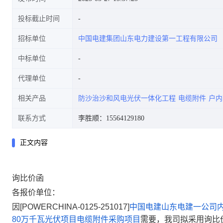
投标截止时间
招标单位
中国电建集团山东电力建设第一工程有限公司
价公告
中标单位
代理单位
相关产品
防沙治沙和风电光伏一体化工程
电缆附件
户内
联系方式
李胜顺：15564129180
正文内容
询比价函
各报价单位：
因[
POWERCHINA-0125-251017
]
中国电建山东电建一公司
80万千瓦光伏项目电缆附件采购项目
需要，我司拟采用询比