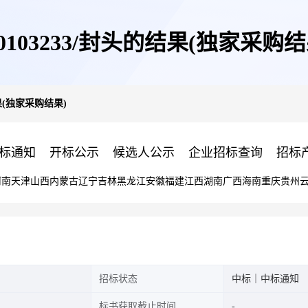
00103233/封头的结果(独家采购结
结果(独家采购结果)
标通知
开标公示
候选人公示
企业招标查询
招标
河南
天津
山西
内蒙古
辽宁
吉林
黑龙江
安徽
福建
江西
湖南
广西
海南
重庆
贵州
招标状态
中标｜中标通知
标书获取截止时间