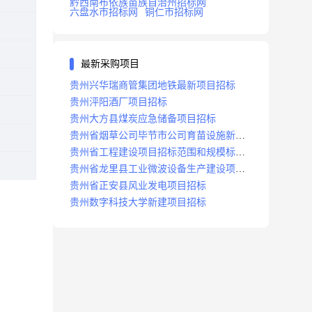
黔西南布依族苗族自治州招标网
六盘水市招标网
铜仁市招标网
最新采购项目
贵州兴华瑞商管集团地铁最新项目招标
贵州泙阳酒厂项目招标
贵州大方县煤炭应急储备项目招标
贵州省烟草公司毕节市公司育苗设施新建
及修复项目招标公告
贵州省工程建设项目招标范围和规模标准
规定
贵州省龙里县工业微波设备生产建设项目
招标
贵州省正安县风业发电项目招标
贵州数字科技大学新建项目招标