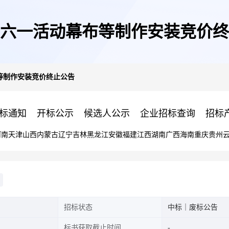
5年六一活动幕布等制作安装竞价
布等制作安装竞价终止公告
标通知
开标公示
候选人公示
企业招标查询
招标
河南
天津
山西
内蒙古
辽宁
吉林
黑龙江
安徽
福建
江西
湖南
广西
海南
重庆
贵州
招标状态
中标｜废标公告
标书获取截止时间