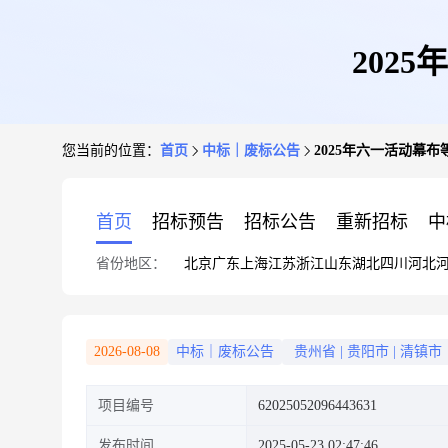
202
您当前的位置：
首页
中标｜废标公告
2025年六一活动幕
首页
招标预告
招标公告
重新招标
中
省份地区：
北京
广东
上海
江苏
浙江
山东
湖北
四川
河北
2026-08-08
中标｜废标公告
贵州省
|
贵阳市
|
清镇市
项目编号
62025052096443631
发布时间
2025-05-23 02:47:46