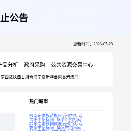
终止公告
更新时间：2026-07-23
产品分析
政府采购
公共资源交易中心
云南
西藏
陕西
甘肃
青海
宁夏
新疆
台湾
香港
澳门
热门城市
黔南布依族苗族自治州招标网
贵阳市招标网
毕节市招标网
黔东南苗族侗族自治州招标网
安顺市招标网
遵义市招标网