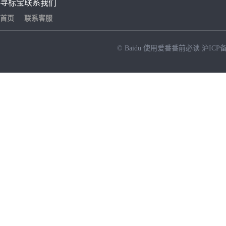
寻标宝
联系我们
首页
联系客服
© Baidu
使用爱番番前必读
沪ICP备
NEW
HOT
暂时没有搜索结果…