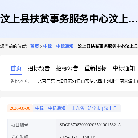
汶上县扶贫事务服务中心汶上县
您当前的位置：
首页
中标｜中标通知
汶上县扶贫事务服务中心汶上县
乡村振兴局2025年度复印纸政府
首页
招标预告
招标公告
重新招标
中标通知
省份地区：
北京
广东
上海
江苏
浙江
山东
湖北
四川
河北
河南
天津
山
采购项目成交公告
2026-08-08
中标｜中标通知
山东省
|
济宁市
|
汶上县
项目编号
SDGP370830000202501001532_A
发布时间
2025-11-25 11:46:04