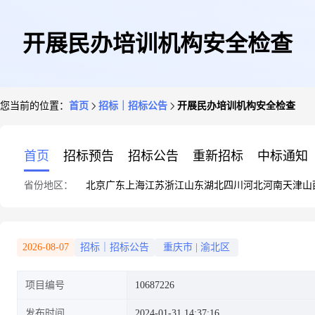
开展民办培训机构安全检查
您当前的位置：
首页
招标｜招标公告
开展民办培训机构安全检查
首页
招标预告
招标公告
重新招标
中标通知
省份地区：
北京
广东
上海
江苏
浙江
山东
湖北
四川
河北
河南
天津
山
2026-08-07
招标｜招标公告
重庆市
|
渝北区
项目编号
10687226
发布时间
2024-01-31 14:37:16