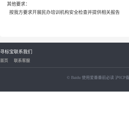
其他要求：
按我方要求开展民办培训机构安全检查并提供相关报告
寻标宝
联系我们
首页
联系客服
© Baidu
使用爱番番前必读
沪ICP备
NEW
HOT