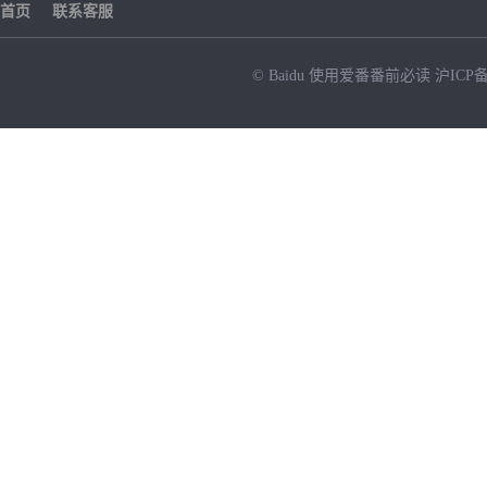
首页
联系客服
© Baidu
使用爱番番前必读
沪ICP备
NEW
HOT
暂时没有搜索结果…