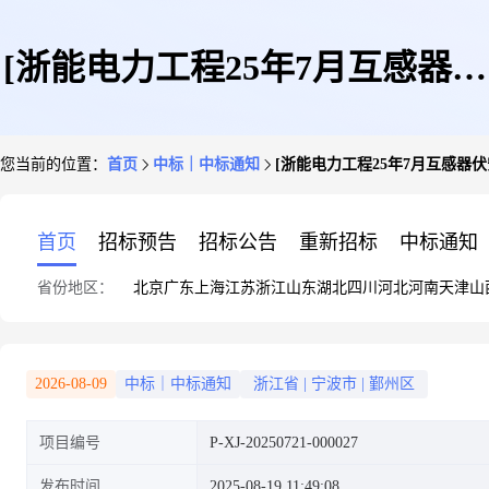
[浙能电力工程25年7月互感器伏
您当前的位置：
首页
中标｜中标通知
[浙能电力工程25年7月互感器
安特性测试仪采购]结果公告
首页
招标预告
招标公告
重新招标
中标通知
省份地区：
北京
广东
上海
江苏
浙江
山东
湖北
四川
河北
河南
天津
山
2026-08-09
中标｜中标通知
浙江省
|
宁波市
|
鄞州区
项目编号
P-XJ-20250721-000027
发布时间
2025-08-19 11:49:08