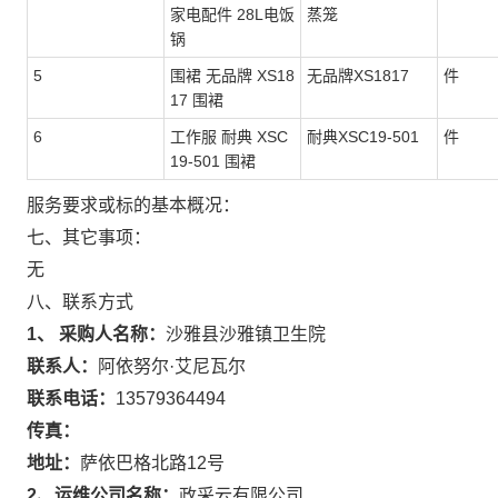
家电配件 28L电饭
蒸笼
锅
5
围裙 无品牌 XS18
无品牌XS1817
件
17 围裙
6
工作服 耐典 XSC
耐典XSC19-501
件
19-501 围裙
服务要求或标的基本概况：
七、其它事项：
无
八、联系方式
1、 采购人名称：
沙雅县沙雅镇卫生院
联系人：
阿依努尔·艾尼瓦尔
联系电话：
13579364494
传真：
地址：
萨依巴格北路12号
2、运维公司名称：
政采云有限公司