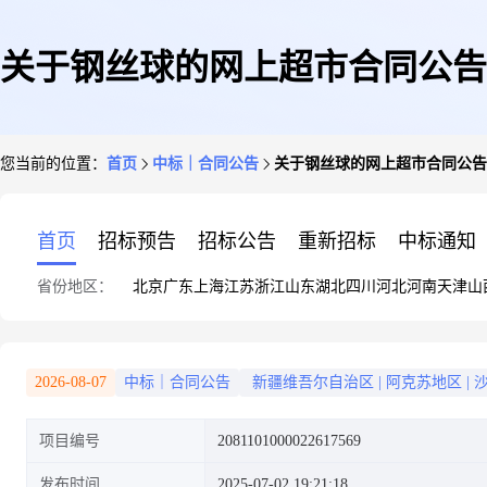
关于钢丝球的网上超市合同公告
您当前的位置：
首页
中标｜合同公告
关于钢丝球的网上超市合同公告
首页
招标预告
招标公告
重新招标
中标通知
省份地区：
北京
广东
上海
江苏
浙江
山东
湖北
四川
河北
河南
天津
山
2026-08-07
中标｜合同公告
新疆维吾尔自治区
|
阿克苏地区
|
项目编号
2081101000022617569
发布时间
2025-07-02 19:21:18