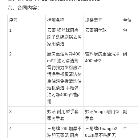
六、合同内容：
序号
标项名称
规格型号
单位
1
云蕾 钢丝球厨房
云蕾钢丝球
包
刷子洗碗刷锅去污
家用清洁
2
厨房重油污净400
雪豹厨房重油污净
组
ml*2 油污清洁剂
400ml*2
雪豹强力型厨房油
污净手榴蛋清洁剂
重油污免拆清洗油
烟机清洁 手榴弹
油污净400g*2瓶/
组
3
妙洁 耐用型手套
妙洁/magic耐用型
副
家务手套
手套
4
三角牌 28L加厚不
三角牌/Triangle2
个
粘胆无蒸笼 厨房
8L加厚不粘胆无