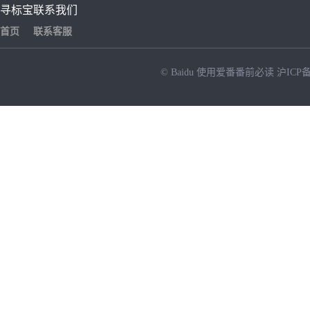
寻标宝
联系我们
首页
联系客服
© Baidu
使用爱番番前必读
沪ICP备
NEW
HOT
暂时没有搜索结果…