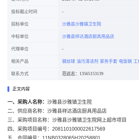
投标截止时间
招标单位
沙雅县沙雅镇卫生院
中标单位
沙雅县祥达酒店厨具用品店
代理单位
相关产品
钢丝球
油污清洁剂
家务手套
电饭锅
工
联系方式
范远志：13565153139
正文内容
一、采购人名称：
沙雅县沙雅镇卫生院
二、供应商名称：
沙雅县祥达酒店厨具用品店
三、采购项目名称：
沙雅县沙雅镇卫生院网上超市项目
四、采购项目编号：
2081101000022617569
五、合同编号：
11NB0328065H20258801