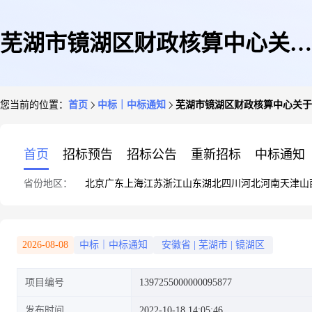
芜湖市镜湖区财政核算中心关于
您当前的位置：
首页
中标｜中标通知
芜湖市镜湖区财政核算中心关于
办公椅的网上超市采购项目成交
首页
招标预告
招标公告
重新招标
中标通知
省份地区：
北京
广东
上海
江苏
浙江
山东
湖北
四川
河北
河南
天津
山
公告
2026-08-08
中标｜中标通知
安徽省
|
芜湖市
|
镜湖区
项目编号
1397255000000095877
发布时间
2022-10-18 14:05:46