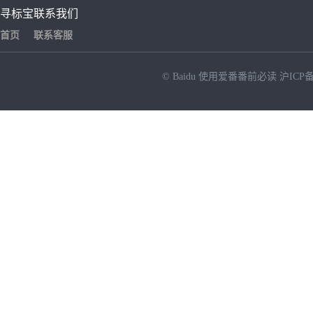
寻标宝
联系我们
首页
联系客服
© Baidu
使用爱番番前必读
沪ICP备
NEW
HOT
暂时没有搜索结果…