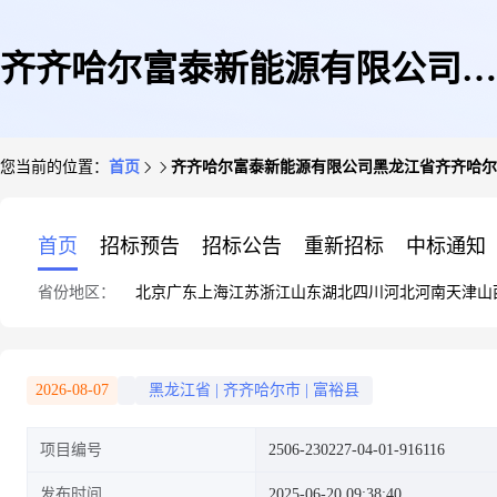
齐齐哈尔富泰新能源有限公司黑
您当前的位置：
首页
齐齐哈尔富泰新能源有限公司黑龙江省齐齐哈尔市
龙江省齐齐哈尔市富裕县二道湾
首页
招标预告
招标公告
重新招标
中标通知
省份地区：
北京
广东
上海
江苏
浙江
山东
湖北
四川
河北
河南
天津
山
镇林业村立业屯(韩德全)60KW
2026-08-07
黑龙江省
|
齐齐哈尔市
|
富裕县
项目编号
2506-230227-04-01-916116
分布式光伏发电项目
发布时间
2025-06-20 09:38:40