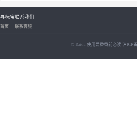
寻标宝
联系我们
首页
联系客服
© Baidu
使用爱番番前必读
沪ICP备
NEW
HOT
暂时没有搜索结果…