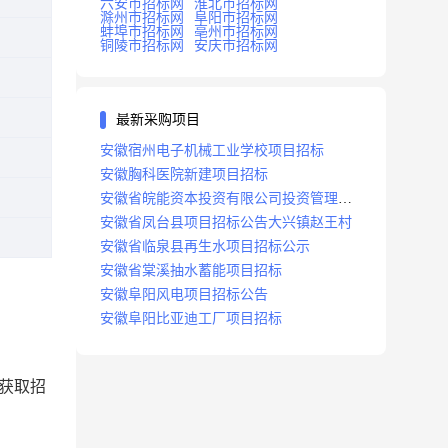
六安市招标网
淮北市招标网
滁州市招标网
阜阳市招标网
蚌埠市招标网
亳州市招标网
铜陵市招标网
安庆市招标网
最新采购项目
安徽宿州电子机械工业学校项目招标
安徽胸科医院新建项目招标
安徽省皖能资本投资有限公司投资管理系
统建设项目招标
安徽省凤台县项目招标公告大兴镇赵王村
安徽省临泉县再生水项目招标公示
安徽省棠溪抽水蓄能项目招标
安徽阜阳风电项目招标公告
安徽阜阳比亚迪工厂项目招标
获取招