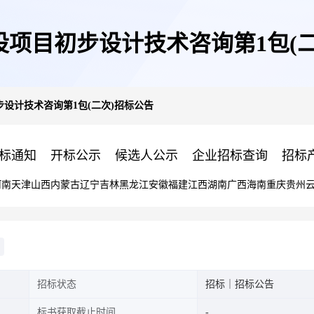
设项目初步设计技术咨询第1包(二
设计技术咨询第1包(二次)招标公告
标通知
开标公示
候选人公示
企业招标查询
招标
河南
天津
山西
内蒙古
辽宁
吉林
黑龙江
安徽
福建
江西
湖南
广西
海南
重庆
贵州
招标状态
招标｜招标公告
标书获取截止时间