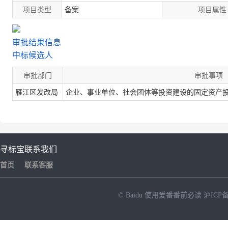
项目类型
备案
项目属性
审批结果信息
中标候选人
审批部门
审批事项
雁江区发改局
企业、事业单位、社会团体等投资建设的固定资产
寻标宝
联系我们
首页
联系客服
© Baidu
使用爱番番前必读
沪ICP备
NEW
HOT