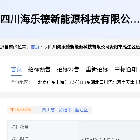
四川海乐德新能源科技有限公司
您当前的位置：
首页
四川海乐德新能源科技有限公司资阳市雁江区伍隍
资阳市雁江区伍隍镇崇兴村19组
首页
招标预告
招标公告
重新招标
中标通知
省份地区：
北京
广东
上海
江苏
浙江
山东
湖北
四川
河北
河南
天津
山
杜志忠54.67KW分布式光伏新
2026-08-06
四川省
|
资阳市
|
雁江区
项目编号
建项目
发布时间
2025-03-19 10:57:55