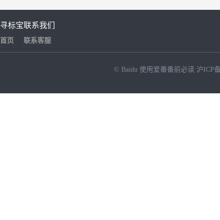
寻标宝
联系我们
首页
联系客服
© Baidu
使用爱番番前必读
沪ICP备
NEW
HOT
暂时没有搜索结果…