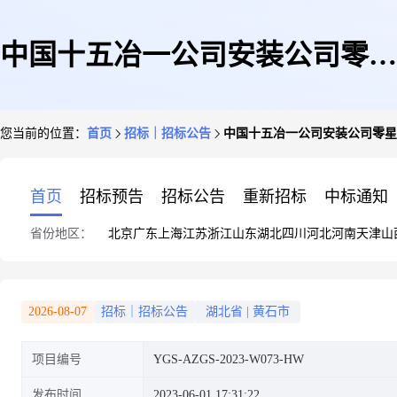
中国十五冶一公司安装公司零星
您当前的位置：
首页
招标｜招标公告
中国十五冶一公司安装公司零星
材料公开询比采购询价公告
首页
招标预告
招标公告
重新招标
中标通知
省份地区：
北京
广东
上海
江苏
浙江
山东
湖北
四川
河北
河南
天津
山
2026-08-07
招标｜招标公告
湖北省
|
黄石市
项目编号
YGS-AZGS-2023-W073-HW
发布时间
2023-06-01 17:31:22