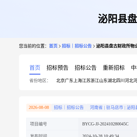
泌阳县盘
您当前的位置：
首页
招标｜招标公告
泌阳县盘古财政所物
首页
招标预告
招标公告
重新招标
中
省份地区：
北京
广东
上海
江苏
浙江
山东
湖北
四川
河北
2026-08-08
招标｜招标公告
河南省
|
驻马店市
|
泌阳
项目编号
BYCG-JJ-202410280045C
发布时间
2024-10-28 10:49:34