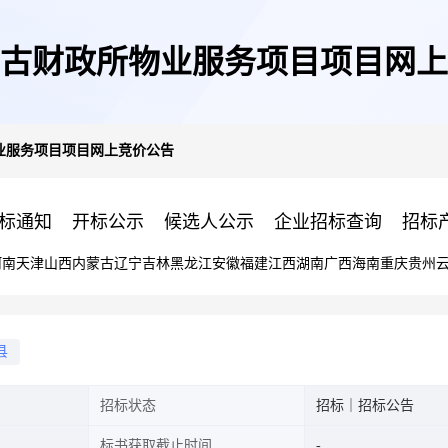
古财政所物业服务项目项目网上
业服务项目项目网上竞价公告
标通知
开标公示
候选人公示
企业招标查询
招标
河南
天津
山西
内蒙古
辽宁
吉林
黑龙江
安徽
福建
江西
湖南
广西
海南
重庆
贵州
县
招标状态
招标｜招标公告
标书获取截止时间