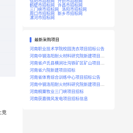
信阳市招标网
开封市招标网
鹤壁市招标网
许昌市招标网
三门峡市招标网
洛阳市招标网
周口市招标网
新乡市招标网
漯河市招标网
最新采购项目
河南职业技术学院校园洗衣项目招标公告
河南中钢洛阳耐火材料研究院新建项目招
标
河南省卢氏县横涧壮沟铁矿区矿山项目招
标公告
河南省六院新建项目招标
河南省体育综合训练中心项目招标公告
河南中钢洛阳耐火材料研究院新建项目招
标
河南桐粟牧业三门峡项目招标
河南获嘉微风发电项目招标信息
上竞