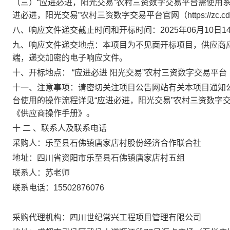
（三）
“应进必进，阳光交易”农村三资数字交易平台需使用
进必进，阳光交易”农村三资数字交易平台官网（https://zc.cdae
八、响应文件递交截止时间和开标时间：
202
5
年
06
月
10
日
1
九、响应文件递交地点：本项目为不见面开标项目，供应商
端，递交加密的电子响应文件。
十、开标地点：
“应进必进 阳光交易”农村三资数字交易平台
十一、注意事项：请密切关注项目公告网站有关本项目通知
台使用的操作流程详见“应进必进，阳光交易”农村三资数字交易平台官网（h
《供应商操作手册》。
十
二
、联系人及联系电话
采购人：
乐至县石佛镇唐家店村股份经济合作联合社
地址：四川省资阳市
乐至县
石
佛
镇唐家店村五
组
联系人：
苏老师
联系电话：
15502876076
采购代理机构：
四川世纪常兴工程项目管理有限公司