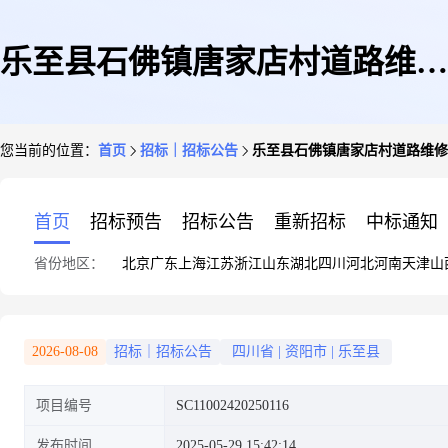
乐至县石佛镇唐家店村道路维修
您当前的位置：
首页
招标｜招标公告
乐至县石佛镇唐家店村道路维修
项目采购公告
首页
招标预告
招标公告
重新招标
中标通知
省份地区：
北京
广东
上海
江苏
浙江
山东
湖北
四川
河北
河南
天津
山
2026-08-08
招标｜招标公告
四川省
|
资阳市
|
乐至县
项目编号
SC11002420250116
发布时间
2025-05-29 15:42:14