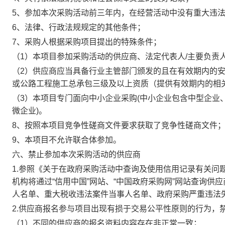
5、参加本次采购活动前三年内，在经营活动中没有重大违
6、法律、行政法规规定的其他条件；
7、采购人根据采购项目提出的特殊条件；
（
1）本项目参加采购活动的供应商、法定代表人/主要负责
（
2）供应商应当具备行业主管部门颁发的且在有效期内的
或公路工程施工总承包三级及以上资质
（提供有效期内的相
（
3
）
本项目专门面向中小企业采购
(中小企业包含中型企业
微企业)。
8
、按照本项目竞争性磋商文件要求获取了竞争性磋商文件
9
、本项目不允许联合体参加。
六、禁止参加本次采购活动的供应商
1.
参照
《
关于在政府采购活动中查询及使用信用记录有关问
机构将通过“信用中国”网站、“中国政府采购网”网站查询
人名单、重大税收违法案件当事人名单、政府采购严重违法
2.供应商报名参与项目出现
有损于交易公平性原则的
行为
，
（
1
）
不同
的
供应商的报名资料内容存在非正常一致；