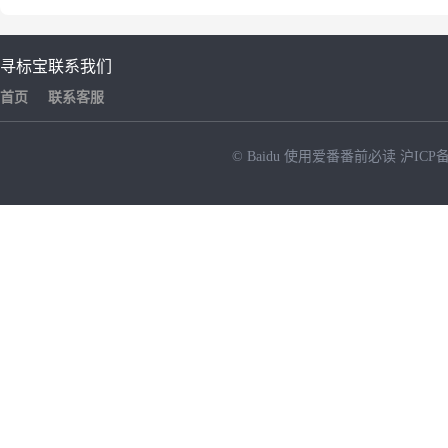
寻标宝
联系我们
首页
联系客服
© Baidu
使用爱番番前必读
沪ICP备
NEW
HOT
暂时没有搜索结果…