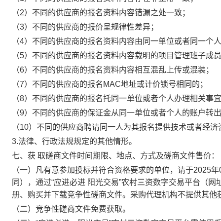
（
2
）
不同
的
供应商的报名资料内容错漏之处一致；
（
3
）
不同
的
供应商的报价呈规律性差异；
（
4
）
不同
的
供应商的报名资料内容由同一单位或者同一个
（
5
）
不同
的
供应商的报名资料内容载明的项目管理班子成
（
6
）
不同
的
供应商的报名资料内容相互混乱上传或混装；
（
7
）
不同
的
供应商的报名
MAC地址或计价锁号相同的；
（
8
）
不同
的
供应商的报名托同一单位或者个人办理相关事
（
9
）
不同
的
供应商的保证金从同一单位或者个人的账户转
（
10
）
不同
的
供应商聘请同一人为其报名提供技术或者经济
3
.法律、行政法规规定的其他情形。
七、获
取磋商文件时间期限、地点、方式及磋商文件售价：
（一）凡有意参加投标并符合资格要求的单位，请于
202
5
年
同
）
，通过
“应进必进 阳光交易”农村三资数字交易平台
（网
册、购买并下载竞争性磋商文件。采购代理机构不提供其他
（二）竞争性磋商文件免费获取。