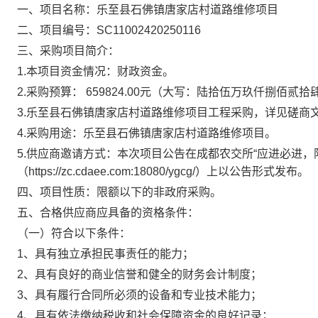
一、
项目名
称：
乐至县石佛镇唐家店村道路维修项目
二、项目编号：
SC11002420250116
三、采购项目简介：
1.
本项目资
金情况：
财政资金。
2.
采购预算：
659824.00元（大写：陆拾伍万玖仟捌佰贰
3.
乐至县石佛镇唐家店村道路维修项目
工程
采购，详见磋商
4.
采购用途：
乐至县石佛镇唐家店村道路维修项目
。
5.
供应商邀请方式：本次项目公告在成都农交所
“应进必进，
（https://zc.cdaee.com:18080/ygcg/）上以公告形式发布。
四、项目性质：限额以下的非政府采购。
五、合格供应商应具备的资格条件：
（一）
符合
以下
条件：
1、具有独立承担民事责任的能力；
2、具有良好的商业信誉和健全的财务会计制度；
3、具有履行合同所必须的设备和专业技术能力；
4、具有依法缴纳税收和社会保障资金的良好记录；