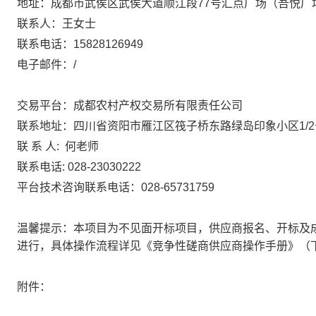
地址：
成都市武侯区武侯大道顺江段
77号汇点广场（吾悦广场
联系人：
王女士
联系电话：
15828126949
电子邮件：
/
交易平台：成都农村产权交易所有限责任公司
联系地
址：四川省资阳市雁江区筏子桥东路绿岛印象小区
1/
联
系 人: 何老师
联系电话
: 028-23030222
平台技术咨询联系电话：
028-65731759
温馨提示：本项目为不见面开标项目，供应商报名、开标及
进行，具体操作流程详见《竞争性磋商供应商操作手册》（下载地址：https://
附件：