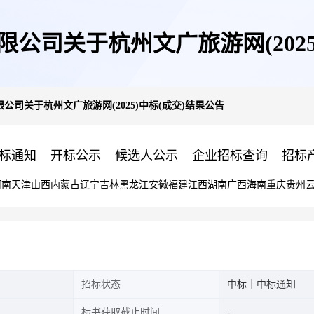
公司关于杭州文广旅游网(2025
公司关于杭州文广旅游网(2025)中标(成交)结果公告
标通知
开标公示
候选人公示
企业招标查询
招标
河南
天津
山西
内蒙古
辽宁
吉林
黑龙江
安徽
福建
江西
湖南
广西
海南
重庆
贵州
招标状态
中标｜中标通知
标书获取截止时间