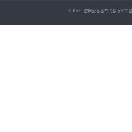
© Baidu
使用爱番番前必读
沪ICP备
NEW
HOT
暂时没有搜索结果…