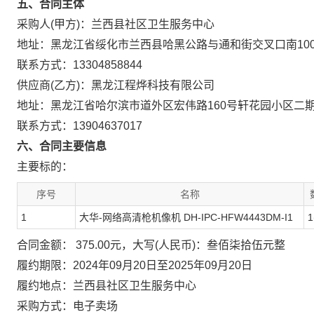
五、合同主体
采购人(甲方)：兰西县社区卫生服务中心
地址：黑龙江省绥化市兰西县哈黑公路与通和街交叉口南10
联系方式：13304858844
供应商(乙方)：黑龙江程烨科技有限公司
地址：黑龙江省哈尔滨市道外区宏伟路160号轩花园小区二期C
联系方式：13904637017
六、合同主要信息
主要标的：
序号
名称
1
大华-网络高清枪机像机 DH-IPC-HFW4443DM-I1
1
合同金额： 375.00元，大写(人民币)：叁佰柒拾伍元整
履约期限：2024年09月20日至2025年09月20日
履约地点：兰西县社区卫生服务中心
采购方式：电子卖场