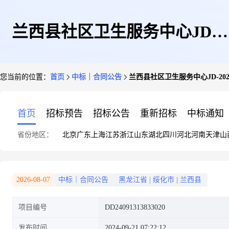
兰西县社区卫生服务中心JD-
您当前的位置：
首页
中标｜合同公告
兰西县社区卫生服务中心JD-20240
20240919025127-8339政府采购
首页
招标预告
招标公告
重新招标
中标通知
省份地区：
北京
广东
上海
江苏
浙江
山东
湖北
四川
河北
河南
天津
山
合同公告
2026-08-07
中标｜合同公告
黑龙江省
|
绥化市
|
兰西县
项目编号
DD24091313833020
发布时间
2024-09-21 07:22:12