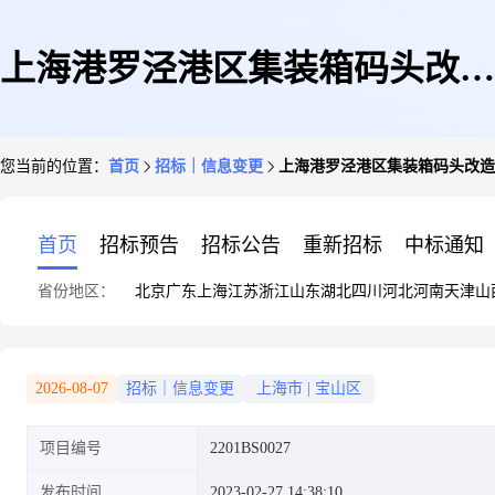
上海港罗泾港区集装箱码头改造
您当前的位置：
首页
招标｜信息变更
上海港罗泾港区集装箱码头改造
一期工程——生产辅助配套工程
首页
招标预告
招标公告
重新招标
中标通知
省份地区：
北京
广东
上海
江苏
浙江
山东
湖北
四川
河北
河南
天津
山
——补充招标文件公告
2026-08-07
招标｜信息变更
上海市
|
宝山区
项目编号
2201BS0027
发布时间
2023-02-27 14:38:10