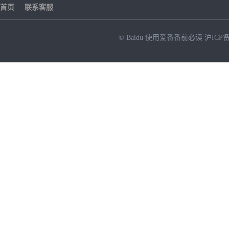
首页
联系客服
© Baidu
使用爱番番前必读
沪ICP备
NEW
HOT
暂时没有搜索结果…