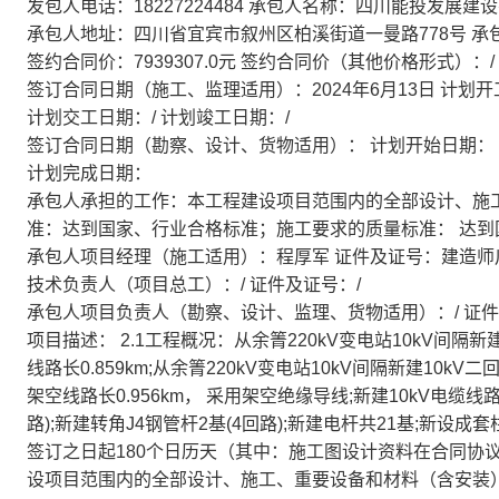
发包人电话：18227224484 承包人名称：四川能投发展建
承包人地址：四川省宜宾市叙州区柏溪街道一曼路778号 承包人电
签约合同价：7939307.0元 签约合同价（其他价格形式）：/
签订合同日期（施工、监理适用）：2024年6月13日 计划开
计划交工日期：/ 计划竣工日期：/
签订合同日期（勘察、设计、货物适用）： 计划开始日期：
计划完成日期：
承包人承担的工作：本工程建设项目范围内的全部设计、施
准：达到国家、行业合格标准；施工要求的质量标准： 达到
承包人项目经理（施工适用）：程厚军 证件及证号：建造师川***
技术负责人（项目总工）：/ 证件及证号：/
承包人项目负责人（勘察、设计、监理、货物适用）：/ 证件
项目描述： 2.1工程概况：从余箐220kV变电站10kV间
线路长0.859km;从余箐220kV变电站10kV间隔新建10k
架空线路长0.956km， 采用架空绝缘导线;新建10kV电缆线路
路);新建转角J4钢管杆2基(4回路);新建电杆共21基;新设
签订之日起180个日历天（其中：施工图设计资料在合同协议
设项目范围内的全部设计、施工、重要设备和材料（含安装）招标