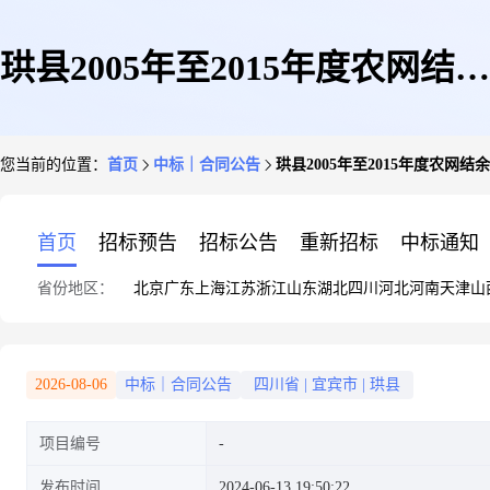
珙县2005年至2015年度农网结余
您当前的位置：
首页
中标｜合同公告
珙县2005年至2015年度农网
资金调整项目10千伏及以下工程
首页
招标预告
招标公告
重新招标
中标通知
省份地区：
北京
广东
上海
江苏
浙江
山东
湖北
四川
河北
河南
天津
山
(第二次)
2026-08-06
中标｜合同公告
四川省
|
宜宾市
|
珙县
项目编号
发布时间
2024-06-13 19:50:22