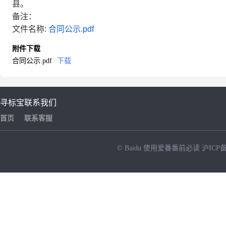
县。
备注：
文件名称:
合同公示.pdf
附件下载
合同公示.pdf
下载
寻标宝
联系我们
首页
联系客服
© Baidu
使用爱番番前必读
沪ICP备
NEW
HOT