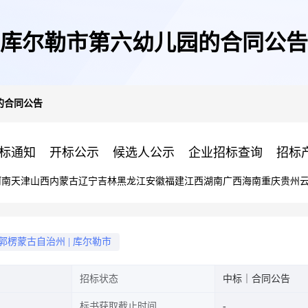
库尔勒市第六幼儿园的合同公告
的合同公告
标通知
开标公示
候选人公示
企业招标查询
招标
河南
天津
山西
内蒙古
辽宁
吉林
黑龙江
安徽
福建
江西
湖南
广西
海南
重庆
贵州
郭楞蒙古自治州
|
库尔勒市
招标状态
中标｜合同公告
标书获取截止时间