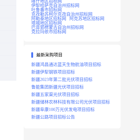
喀什地区招标网
伊犁哈萨克自治州招标网
吐鲁番市招标网
克孜勒苏柯尔克孜自治州招标网
阿勒泰地区招标网
阿克苏地区招标网
塔城地区招标网
巴音郭楞蒙古自治州招标网
克拉玛依市招标网
最新采购项目
新疆鸿昌通达蓝天生物航油项目招标
新疆伊犁钢铁项目招标
新疆2023年第二批光伏项目招标
鲁能集团新疆光伏项目招标
新疆五家渠光伏项目招标
新疆储林农林科技有限公司光伏项目招标
新疆阜康100万光伏发电项目招标
新疆公路项目招标公告