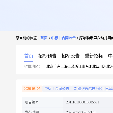
您当前的位置：
首页
中标｜合同公告
库尔勒市第六幼儿园
首页
招标预告
招标公告
重新招标
中
省份地区：
北京
广东
上海
江苏
浙江
山东
湖北
四川
河北
2026-08-07
中标｜合同公告
新疆维吾尔自治区
|
巴音
项目编号
2011101000018885691
发布时间
2025-01-13 20:53:45