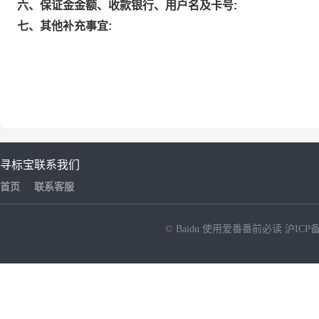
六、保证金金额、收款银行、用户名及卡号:
七、其他补充事宜:
寻标宝
联系我们
首页
联系客服
© Baidu
使用爱番番前必读
沪ICP备
NEW
HOT