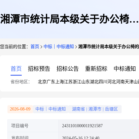
湘潭市统计局本级关于办公椅的
您当前的位置：
首页
中标｜中标通知
湘潭市统计局本级关于办公椅的
网上超市采购项目成交公告
首页
招标预告
招标公告
重新招标
中标通知
省份地区：
北京
广东
上海
江苏
浙江
山东
湖北
四川
河北
河南
天津
山
2026-08-09
中标｜中标通知
湖南省
|
湘潭市
|
岳塘区
项目编号
2431101000011921587
发布时间
2024-05-16 12:24:40