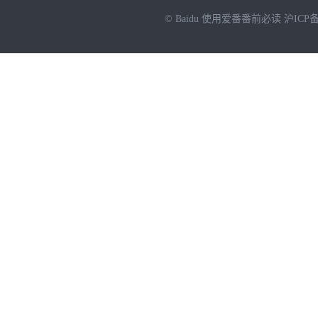
© Baidu
使用爱番番前必读
沪ICP备
NEW
HOT
暂时没有搜索结果…