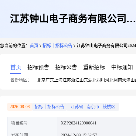
江苏钟山电子商务有限公司
您当前的位置：
首页
招标｜招标公告
江苏钟山电子商务有限公司202
2024-2025年度干调类食材采购
首页
招标预告
招标公告
重新招标
中标通知
省份地区：
北京
广东
上海
江苏
浙江
山东
湖北
四川
河北
河南
天津
山
及配送服务项目竞争性磋商公告
2026-08-08
招标｜招标公告
江苏省
|
南京市
|
鼓楼区
项目编号
XZP2024120900041
发布时间
2024-12-09 15:32:57