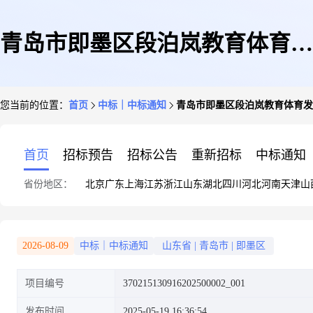
青岛市即墨区段泊岚教育体育发
您当前的位置：
首页
中标｜中标通知
青岛市即墨区段泊岚教育体育发
展服务中心刘家庄中学车辆租赁
首页
招标预告
招标公告
重新招标
中标通知
省份地区：
北京
广东
上海
江苏
浙江
山东
湖北
四川
河北
河南
天津
山
项目1
2026-08-09
中标｜中标通知
山东省
|
青岛市
|
即墨区
项目编号
370215130916202500002_001
发布时间
2025-05-19 16:36:54