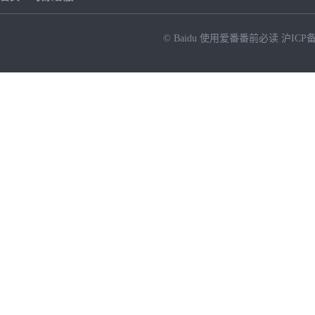
© Baidu
使用爱番番前必读
沪ICP备
NEW
HOT
暂时没有搜索结果…