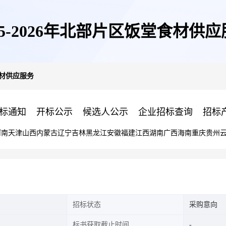
25-2026年北部片区饭堂食材供
堂食材供应服务
标通知
开标公示
候选人公示
企业招标查询
招标
河南
天津
山西
内蒙古
辽宁
吉林
黑龙江
安徽
福建
江西
湖南
广西
海南
重庆
贵州
招标状态
采购意向
标书获取截止时间