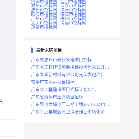
河源市招标网
江门市招标网
潮州市招标网
云浮市招标网
惠州市招标网
珠海市招标网
阳江市招标网
湛江市招标网
广州市招标网
梅州市招标网
汕头市招标网
清远市招标网
茂名市招标网
最新采购项目
广东省惠州市光伏发电项目招标
广东省工程建设项目招标投标信息公开目
录
广东春泰新材料有限公司光伏发电项目招
标
常平广东乐声项目招标
广东省工程建设项目招标计划公告
广东省清远市土方项目招标
况
广东粤电大埔电厂二期工程2023-2024年度
安保服务项目招标公告
广东平远县城区环卫清洁作业市场化承包
项目招标中标候选人公示