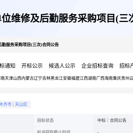
位维修及后勤服务采购项目(三
勤服务采购项目(三次)合同公告
标通知
开标公示
候选人公示
企业招标查询
招标
河南
天津
山西
内蒙古
辽宁
吉林
黑龙江
安徽
福建
江西
湖南
广西
海南
重庆
贵州
木齐市
|
天山区
招标状态
中标｜合同公告
标书获取截止时间