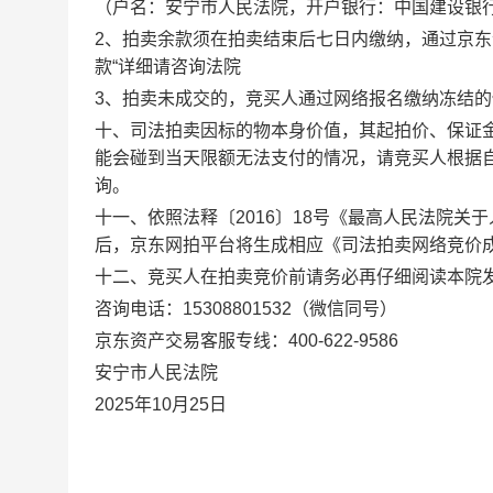
（户名：
安宁市人民法院
，开户银行：
中国建设银
2、
拍卖余款须在拍卖结束后七日内缴纳，
通过京东
款“详细请咨询法院
3、拍卖未成交的，竞买人通过网络报名缴纳冻结
十、司法拍卖因标的物本身价值，其起拍价、保证
能会碰到当天限额无法支付的情况，请竞买人根据
询。
十一、依照法释〔
2016〕18号《最高人民法院
后，
京东
网拍平台将生成相应《司法拍卖网络竞价
十二、竞买人在拍卖竞价前请务必再仔细阅读本院
咨询电话：
15308801532
（微信同号）
京东资产交易客服专线：
400-622-9586
安宁市人民法院
2025
年
10
月
25
日