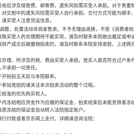
拒收后涉及保管费、邮寄费、遗失风险需买受人承担。对于贵重
，对交割中的遗失风险需买受人自行承担。交付方式可能为
顺丰
，请买受人
注意
货运信息。
法调整，处置活动非商家售卖，不予无理由退换，不受《消费者权
导致买受人的合理期待不能实现，请及时联系本院做出裁定或申
致财产成交后被撤销拍卖的，请及时联系本院安排退款，上述两
行办理，所涉及的税、费由买受人承担。竞买人是否符合过户条
人不承担一切责任。
于
开拍前五天
前与本院联系。
不参加竞拍的请关注本次拍卖活动的整个过程。
无核准的优先购买权人。
户内冻结相应资金作为应缴的保证金，拍卖结束后未能竞得者冻
者原冻结的保证金自动转入法院指定账户。
银行付款或者
京东
网上支付，详细请咨询法院：