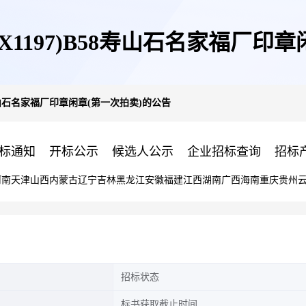
1197)B58寿山石名家福厂印
8寿山石名家福厂印章闲章(第一次拍卖)的公告
标通知
开标公示
候选人公示
企业招标查询
招标
河南
天津
山西
内蒙古
辽宁
吉林
黑龙江
安徽
福建
江西
湖南
广西
海南
重庆
贵州
招标状态
标书获取截止时间