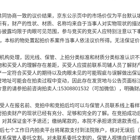
共同协商一致的议价结果，
京东
公示页中的市场价仅为平台默认
所有，财产的性状、材质、名称均来自于当事人对实物现状的描
与披露均限于肉眼可见范围，参与竞买的竞买人应特别注意以下
定，本标的物处置起拍价系案件当事人依法议价所得。无法保证价
辅机构处理，因光线、保管、上拍分类标准和材质分类标准认识不
物和买受人的理解存在差距，买受人应提前联系司辅人员了解财
产一定符合买受人的期待以及肉眼未见的可能瑕疵与误解做出保
管地址可能会在拍卖过程中变动，因此存在发货地与公告页面标
介意的请参拍前咨询拍卖人
:15308801532
（
可加微信
）
，明确财
买受人在报名前、竞拍中和竞拍后均可以与保管人员联系线上看样
对拍卖财产的现状已经有充分、足够和完全的了解。在竞拍成功
，对其保证金不予退还；缴纳尾款的，本院不承担退货退款责任
交后七个工作日内拍卖平台将尾款支付到法院账户，核对无误后（
联系保管人委托交割。对未联系委托交割的，保管人视情自行邮