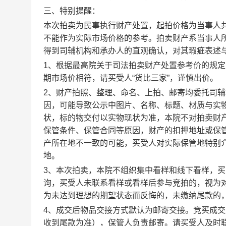
三、
特别提醒：
本次拍卖为民事执行财产处置，起拍价格为当事人
不能作为实际市场价格的参考。拍卖财产系当事人
得到司辅机构和承办人的直观确认，对其瑕疵表述
1、根据最高院关于司法拍卖财产处置参考价的规
期市场价相符，请买受人“货比三家”，谨慎出价。
2、财产拍照、整理、命名、上拍、邮寄均委托司
因，可能导致公示中图片、名称、标题、材质与实
状，标的物交付以实物现状为准，本院不对拍卖财
保管条件、保管合同等原因，财产的扣押地址或保
产所在地不一致的可能，买受人对实际保管地特别
地。
3、本次拍卖，本院不组织集中看样和线下看样，
询，买受人未联系看样或看样后参与竞拍的，视为
为未达到理想的期望状态而反悔的，未缴纳尾款的
4、成交后物品交接方式默认为邮寄交接。竞买成
收到尾款为准），保管人负责邮寄。请买受人及时