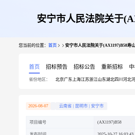
安宁市人民法院关于(AX
您当前的位置：
首页
安宁市人民法院关于(AX1197)B5
首页
招标预告
招标公告
重新招标
中
省份地区：
北京
广东
上海
江苏
浙江
山东
湖北
四川
河北
2026-08-07
云南省
|
昆明市
|
安宁市
项目编号
(AX1197)B58
发布时间
2025-10-27 16:03:43