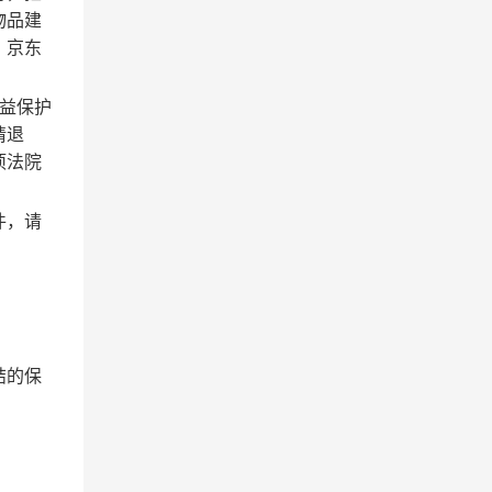
物品建
、京东
益保护
请退
项法院
件，请
结的保