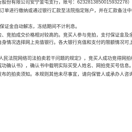
行股份有限公司安宁金屯支行
，账号：
6232813850015932278
订单进行缴纳或通过银行汇款至法院指定账户，并在汇款备注中
的保证金自动解冻，冻结期间不计利息。
金、竞拍成交价格相对较高的。竞买人参与竞拍，支付保证金及
自身情况选择网上充值银行。各大银行充值和支付的限额情况可
关于人民法院网络司法拍卖若干问题的规定》，竞买人成功竞得网拍
成功确认书》，确认书中载明实际买受人姓名、网拍竞买号信息
发布的拍卖须知。本规则其他未尽事宜，请向保管人或承办人咨