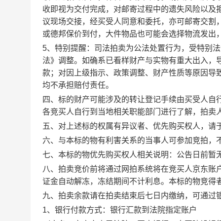
收即视为交付完成，对邮寄过程中的遗失风险以及
议现场交接，经买受人同意和委托，亦可邮寄交割
或德邦保价到付
，大件物品也可能会选择物流发出
5、特别提醒：司法拍卖为公法处置行为，受特别
法》调整。如确系已看样财产与实物有重大出入，
款；对因上级指示、政策调整、财产性质等原因导
均不承担赔付责任。
四、标的财产可能涉及的转让登记手续由买受人自
各竞买人自行到当地相关职能部门进行了解，拍卖
五
、对上述标的权属有异议者、优先购买权人，请
六、
与本标的物有利害关系的当事人可参加竞拍，
七、
本标的物优先购买权人相关说明：公告日前暂
八、
拍卖竞价前将通过网拍系统将在竞买人
京东
账
证金自动解冻，冻结期间不计利息。本标的物竞得
九、拍卖余款请在
拍卖结束后七日内
缴纳，可通过
1、银行付款方式：银行汇款到法院指定账户