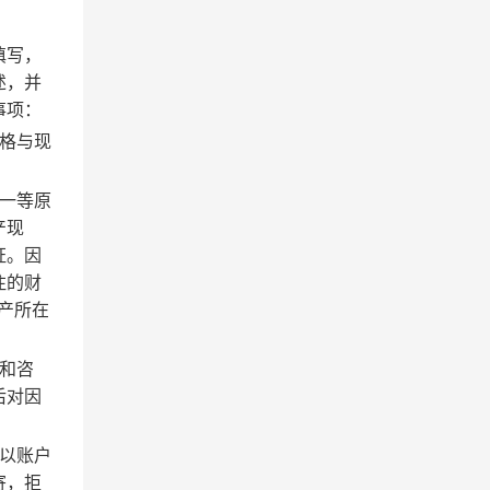
填写，
述，并
事项：
格与现
一等原
产现
证。因
注的财
产所在
和咨
后对因
。
以账户
寄，拒