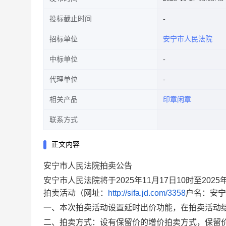
投标截止时间
招标单位
安宁市人民法院
中标单位
代理单位
相关产品
印章闲章
联系方式
正文内容
安宁市人民法院
拍卖公告
安宁市人民法院
将
于
202
5
年
11
月
17
日
10时至202
5
拍卖活动（
网址：
http://sifa.jd.com/3358
户名：
安宁
一、本次拍卖活动设置延时出价功能，在拍卖活动
二、
拍卖方式：
设有保留价的增价拍卖方式，
保留