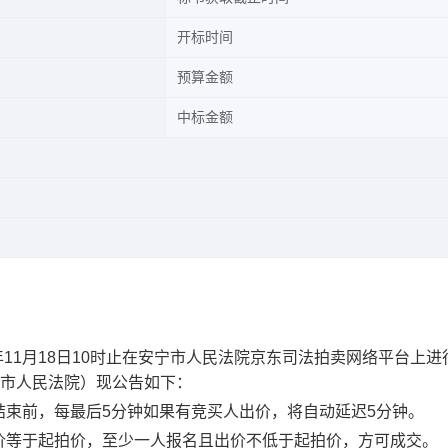
开标时间
预算金额
中标金额
年
11
月
18
日
10时止
在
安宁市人民法院
京东
司法拍卖网络平台上进
市人民法院
）现公告如下：
结束前，
每最后
5分钟如果有竞买人出价
，将自动延迟
5分钟。
价等于起拍价，至少一人报名且出价不低于起拍价，方可成交。