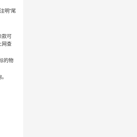
）
注明
“尾
余款可
上网查
标的物
。
询。