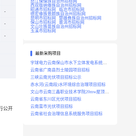
怒江傈僳族自治州招标网
西双版纳傣族自治州招标网
昭通市招标网
临沧市招标网
德宏傣族景颇族自治州招标网
昆明市招标网
楚雄彝族自治州招标网
保山市招标网
普洱市招标网
文山壮族苗族自治州招标网
玉溪市招标网
最新采购项目
宇球电力云南保山市水下立体发电系统项
目招标
云南省广南县烈士陵园项目招标
三峡云南光伏项目招标公示
赤水河(云南段)水环境综合治理项目招标
文山市云南三鑫职业技术学院20mw屋顶分
布式光伏设计施工总承包(epc)项目招标
云南省东川区光伏项目招标
云南蛮市光伏项目招标
行公开
云南省社会治理信息系统服务项目招标