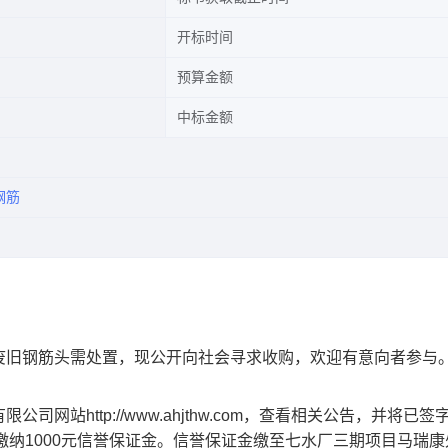
开标时间
预算金额
中标金额
钢筋
废旧钢筋头需处置，
现公开向社会寻求收购，欢迎有意向者参与
有限公司
网
站
http://www.ahjthw.com，查看相关公告，并将已
缴纳
1000元信誉保证金。
信誉保证金缴至七水厂三期项目
马瑞康