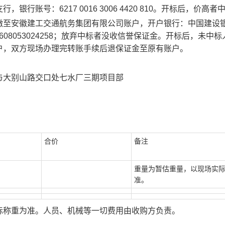
支行
，银行账号：
6217 0016 3006 4420 810
。
开标后，价高者
缴至
安徽建工交通航务集团有限公司
账户，开户银行：
中国建设
6080
5302
4258
；放弃中标者没收信誉保证金。开标后，未中标
户，双方现场办理完转账手续后退保证金至原有账户。
与大别山路交口处七水厂三期项目部
合价
备注
）
重量为暂估重量，以现场实
准。
际称重为准。人员、机械等一切费用由收购方负责。