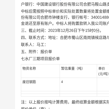
户银行：
中国建设银行股份有限公司合肥马鞍山路
中标后需按照中标单价和实际处置数量将处置金额
份有限公司合肥市钟楼支行
，
银行帐号：
3400
1488
金退还至原有账户。中标人将购置款转入我公司账
三、
截止时间
：
2023年12月26日下午15时
0
分。
四、
联系方式
：地址：
合肥市蜀山区南岗镇候店路
联系人：马工：
五、附件：报价单
七水厂三期项目报价单
物资名称
暂估重量（吨）
单价
(元/吨
废旧钢筋
4
注：以上报价按吨计算费用，最终结算金额根据实