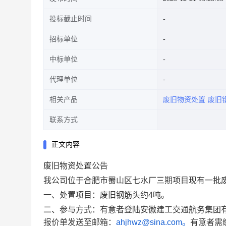
投标截止时间
招标单位
中标单位
代理单位
相关产品
废旧物资处置
废旧
联系方式
正文内容
废旧物资处置公告
我公司位于合肥市蜀山区七水厂三期
项目
现有
一批
一、
处置项目：
废旧钢筋头约
4吨。
二、
参与方式
：有意者登陆
安徽建工交通航务集团
报价单发送至邮箱
：
ahjhwz@sina.com。
有意者需