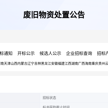
废旧物资处置公告
标通知
开标公示
候选人公示
企业招标查询
招标
河南
天津
山西
内蒙古
辽宁
吉林
黑龙江
安徽
福建
江西
湖南
广西
海南
重庆
贵州
招标状态
标书获取截止时间