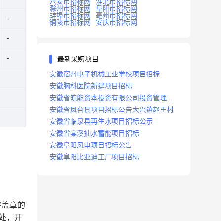
六安市招标网
淮北市招标网
滁州市招标网
阜阳市招标网
蚌埠市招标网
亳州市招标网
铜陵市招标网
安庆市招标网
最新采购项目
安徽宿州电子机械工业学校项目招标
安徽胸科医院新建项目招标
安徽省皖能资本投资有限公司投资管理系
统建设项目招标
安徽省凤台县项目招标公告大兴镇赵王村
安徽省临泉县再生水项目招标公示
安徽省棠溪抽水蓄能项目招标
安徽阜阳风电项目招标公告
安徽阜阳比亚迪工厂项目招标
。
签字盖章的
处，开