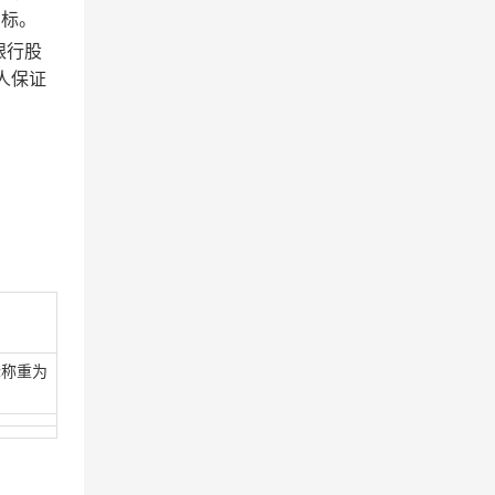
中标。
银行股
人保证
际称重为