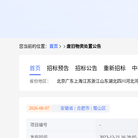
您当前的位置：
首页
废旧物资处置公告
首页
招标预告
招标公告
重新招标
中
省份地区：
北京
广东
上海
江苏
浙江
山东
湖北
四川
河北
2026-08-07
安徽省
|
合肥市
|
蜀山区
项目编号
发布时间
2023-12-21 16:28:05