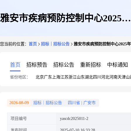
雅安市疾病预防控制中心2025年
您当前的位置：
首页
招标｜招标公告
雅安市疾病预防控制中心2025
智能语音外呼调查服务比选公告
首页
招标预告
招标公告
重新招标
中标通知
省份地区：
北京
广东
上海
江苏
浙江
山东
湖北
四川
河北
河南
天津
山
(第二次)
2026-08-09
招标｜招标公告
四川省
|
广安市
项目编号
yascdc2025011-2
发布时间
2025-07-10 16:33:28