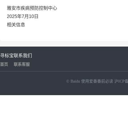
雅安市疾病预防控制中心
2025年7月10日
相关信息
寻标宝
联系我们
首页
联系客服
© Baidu
使用爱番番前必读
沪ICP备
NEW
HOT