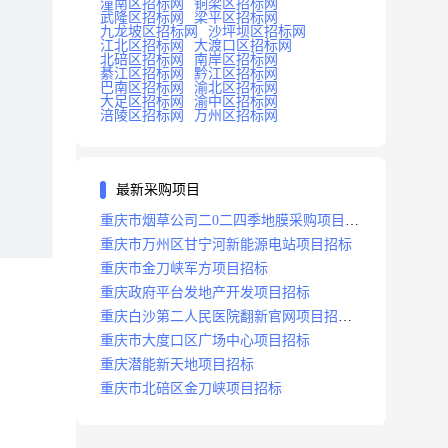
潼南区招标网
铜梁区招标网
武隆区招标网
梁平区招标网
九龙坡区招标网
沙坪坝区招标网
江北区招标网
大渡口区招标网
北碚区招标网
南岸区招标网
綦江区招标网
黔江区招标网
巴南区招标网
渝北区招标网
大足区招标网
渝中区招标网
涪陵区招标网
万州区招标网
最新采购项目
重庆市烟草公司二0二四季地膜采购项目招
标公告
重庆市万州区甘宁河新能源电站项目招标
重庆市金刀峡军方项目招标
重庆政府平台发地产开发项目招标
重庆白沙第二人民医院翻新官网项目招标
公告
重庆市大度口区广场中心项目招标
重庆潜能新天地项目招标
重庆市北碚区金刀峡项目招标