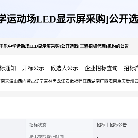
学运动场LED显示屏采购]公开选
丰乐中学运动场LED显示屏采购]公开选取[工程招标代理]机构的公告
标通知
开标公示
候选人公示
企业招标查询
招标
河南
天津
山西
内蒙古
辽宁
吉林
黑龙江
安徽
福建
江西
湖南
广西
海南
重庆
贵州
招标状态
招标｜招标公告
标书获取截止时间