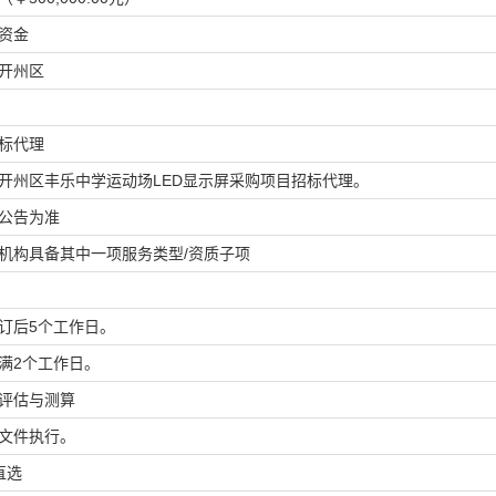
资金
开州区
标代理
开州区丰乐中学运动场LED显示屏采购项目招标代理。
公告为准
机构具备其中一项服务类型/资质子项
订后5个工作日。
满2个工作日。
评估与测算
文件执行。
直选