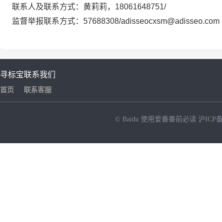
联系人及联系方式：黄莉莉，18061648751/
监督举报联系方式：57688308/adisseocxsm@adisseo.com
寻标宝
联系我们
首页
联系客服
© Baidu
使用爱番番前必读
沪ICP备
NEW
HOT