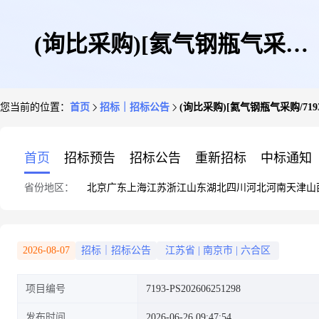
(询比采购)[氦气钢瓶气采
您当前的位置：
首页
招标｜招标公告
(询比采购)[氦气钢瓶气采购/7193-
购/7193-PS202606251298]采购
首页
招标预告
招标公告
重新招标
中标通知
省份地区：
北京
广东
上海
江苏
浙江
山东
湖北
四川
河北
河南
天津
山
公告
2026-08-07
招标｜招标公告
江苏省
|
南京市
|
六合区
项目编号
7193-PS202606251298
发布时间
2026-06-26 09:47:54