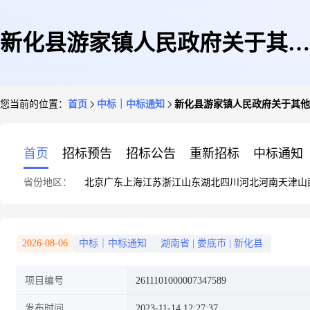
新化县游家镇人民政府关于其他
您当前的位置：
首页
中标｜中标通知
新化县游家镇人民政府关于其他
建筑物、构筑物修缮的网上超市
首页
招标预告
招标公告
重新招标
中标通知
省份地区：
北京
广东
上海
江苏
浙江
山东
湖北
四川
河北
河南
天津
山
采购项目成交公告
2026-08-06
中标｜中标通知
湖南省
|
娄底市
|
新化县
项目编号
2611101000007347589
发布时间
2023-11-14 12:27:37