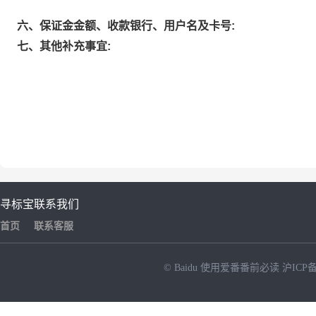
六、保证金金额、收款银行、用户名及卡号:
七、其他补充事宜:
寻标宝
联系我们
首页
联系客服
© Baidu
使用爱番番前必读
沪ICP备
NEW
HOT