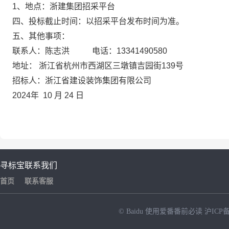
1
、地点：浙建集团招采平台
四、投标截止时间：
以招采平台发布时间为准
。
五、其他事项：
联系人：
陈志洪
电话：
13341490580
地址：
浙江省杭州市西湖区三墩镇吉园街
139
号
招标人：浙江省建设装饰集团有限公司
202
4
年
10
月
24
日
寻标宝
联系我们
首页
联系客服
© Baidu
使用爱番番前必读
沪ICP备