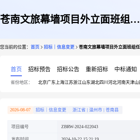
苍南文旅幕墙项目外立面班组任
您当前的位置：
首页
招标｜信息变更
苍南文旅幕墙项目外立面班组任
务
首页
招标预告
招标公告
重新招标
中标通知
省份地区：
北京
广东
上海
江苏
浙江
山东
湖北
四川
河北
河南
天津
山
2026-08-07
招标｜信息变更
浙江省
|
温州市
|
苍南县
项目编号
ZBRW-2024-022043
发布时间
2024-10-22 15:21:19