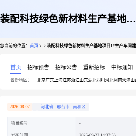
装配科技绿色新材料生产基地项
您当前的位置：
首页
装配科技绿色新材料生产基地项目1#生产车间建
目1#生产车间建设工程规划条件
首页
招标预告
招标公告
重新招标
中标通知
省份地区：
北京
广东
上海
江苏
浙江
山东
湖北
四川
河北
河南
天津
山
核实验收[南和区]
2026-08-07
河北省
|
邢台市
|
南和区
项目编号
发布时间
2025-09-22 14:37:53