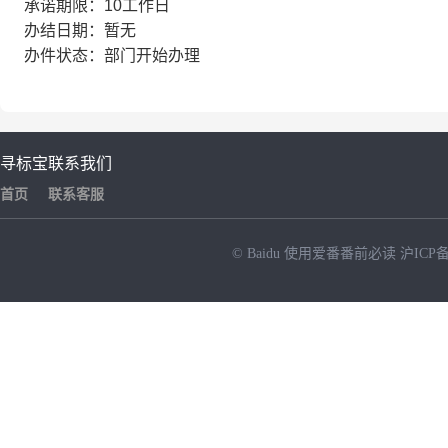
承诺期限：10工作日
办结日期：暂无
办件状态：部门开始办理
寻标宝
联系我们
首页
联系客服
© Baidu
使用爱番番前必读
沪ICP备
NEW
HOT