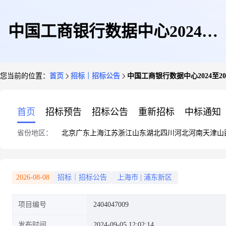
中国工商银行数据中心2024至
您当前的位置：
首页
招标｜招标公告
中国工商银行数据中心2024至
2025年上海两园区发电机系统耗
首页
招标预告
招标公告
重新招标
中标通知
省份地区：
北京
广东
上海
江苏
浙江
山东
湖北
四川
河北
河南
天津
山
材及配件招标项目项目公告
2026-08-08
招标｜招标公告
上海市
|
浦东新区
项目编号
2404047009
发布时间
2024-09-05 12:02:14