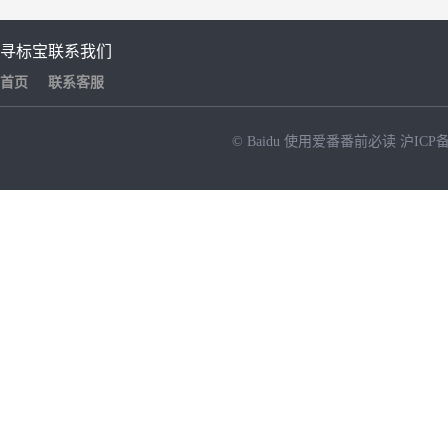
寻标宝
联系我们
首页
联系客服
© Baidu
使用爱番番前必读
沪ICP备
NEW
HOT
暂时没有搜索结果…