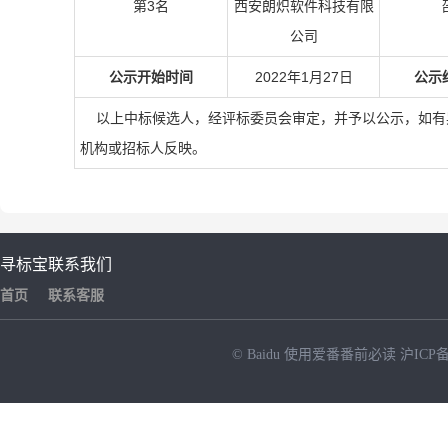
第3名
西安朗炽软件科技有限
公司
公示开始时间
2022年1月27日
公示
以上中标候选人，经评标委员会审定，并予以公示，如有
机构或招标人反映。
寻标宝
联系我们
首页
联系客服
© Baidu
使用爱番番前必读
沪ICP备
NEW
HOT