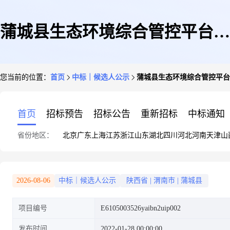
蒲城县生态环境综合管控平台提
您当前的位置：
首页
中标｜候选人公示
蒲城县生态环境综合管控平台
升改造项目(一标段:建设标段)
首页
招标预告
招标公告
重新招标
中标通知
省份地区：
北京
广东
上海
江苏
浙江
山东
湖北
四川
河北
河南
天津
山
中标候选人公示
2026-08-06
中标｜候选人公示
陕西省
|
渭南市
|
蒲城县
项目编号
E6105003526yaibn2uip002
发布时间
2022-01-28 00:00:00