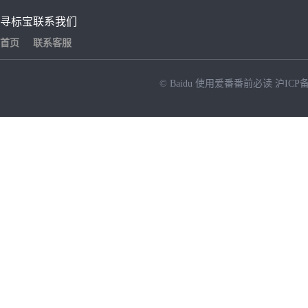
寻标宝
联系我们
首页
联系客服
© Baidu
使用爱番番前必读
沪ICP备
NEW
HOT
暂时没有搜索结果…