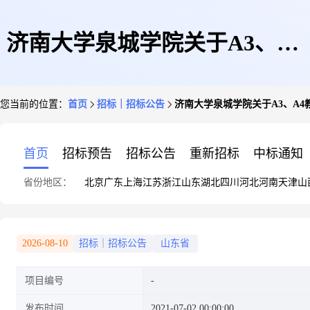
济南大学泉城学院关于A3、A4
您当前的位置：
首页
招标｜招标公告
济南大学泉城学院关于A3、A
教学楼校园广播系统采购与安装
首页
招标预告
招标公告
重新招标
中标通知
省份地区：
北京
广东
上海
江苏
浙江
山东
湖北
四川
河北
河南
天津
山
项目公开询价邀请函
2026-08-10
招标｜招标公告
山东省
项目编号
发布时间
2021-07-02 00:00:00