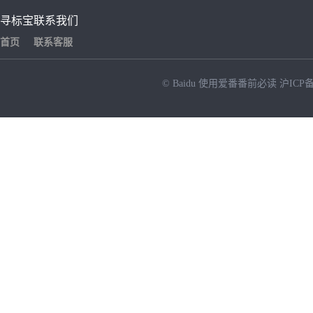
寻标宝
联系我们
首页
联系客服
© Baidu
使用爱番番前必读
沪ICP备
NEW
HOT
暂时没有搜索结果…