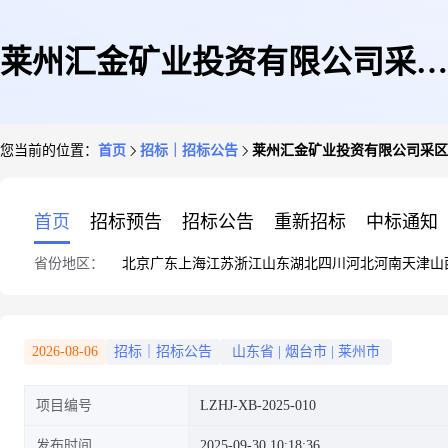
莱州汇金矿业投资有限公司采区
您当前的位置：
首页
招标｜招标公告
莱州汇金矿业投资有限公司采区
综合楼家具采购任务
首页
招标预告
招标公告
重新招标
中标通知
省份地区：
北京
广东
上海
江苏
浙江
山东
湖北
四川
河北
河南
天津
山
2026-08-06
招标｜招标公告
山东省
|
烟台市
|
莱州市
项目编号
LZHJ-XB-2025-010
发布时间
2025-09-30 10:18:36