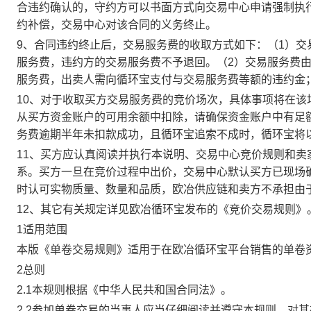
合违约确认的，守约方可以书面方式向交易中心申请强制执
约补偿，交易中心对该合同的义务终止。
9、合同违约终止后，交易服务费的收取方式如下：（1）
服务费，违约方的交易服务费不予退回。（2）交易服务费
服务费，出卖人需向循环宝支付与交易服务费等额的违约金
10、对于收取买方交易服务费的竞价场次，具体事项将在
从买方资金账户的可用余额中扣除，请确保资金账户中有足
务费逾期半年未扣款成功，且循环宝追索不成时，循环宝将
11、买方应认真阅读并执行本说明、交易中心竞价规则和
系。买方一旦在竞价过程中出价，交易中心默认买方已现场
时认可实物质量、数量和品质，欧冶供应链和卖方不承担由
12、其它有关规定详见欧冶循环宝发布的《竞价交易规则》
1适用范围
本版《单卷交易规则》适用于在欧冶循环宝平台销售的单卷
2总则
2.1本规则根据《中华人民共和国合同法》。
2.2参加单卷交易的当事人应当仔细阅读并遵守本规则，对