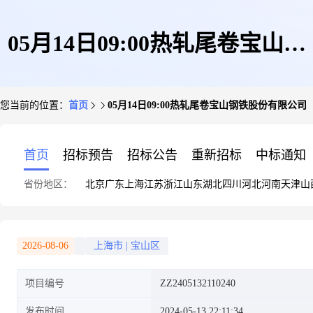
05月14日09:00热轧尾卷宝山钢
您当前的位置：
首页
05月14日09:00热轧尾卷宝山钢铁股份有限公司
铁股份有限公司
首页
招标预告
招标公告
重新招标
中标通知
省份地区：
北京
广东
上海
江苏
浙江
山东
湖北
四川
河北
河南
天津
山
2026-08-06
上海市
|
宝山区
项目编号
ZZ2405132110240
发布时间
2024-05-13 22:11:34