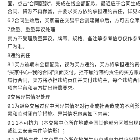
面，点击“合同配款”，完成在线全额配款，最迟应于合同生成当
合同、资源不再保留，并要求买方依约承担违约责任，详见
6.2合同生效后，买家需在交易平台创建提单后，方可去仓
7数量、重量异议处理
卖方不受理质量异议，牌号、规格、备注等参考信息仅作参
厂为准。
8违约责任
8.1买方逾期未全额配款，视为买方违约，买方将承担违约
“买家中心--我的合同”页面支付。拒不履行违约责任的买
履行合同，卖方将承担违约责任并支付违约金，每个违约合同
项向平台和卖方提出赔偿要求。
9交易异常情况处理
9.1为避免交易过程中因异常情况对行业或社会造成的不利
易和临时闭市等措施。异常情况包含如下内容：
9.1.1不可抗力（本交易中心所在地或全国其他部分区域
或社会安全事件等情形）；
9.1.2意外事件（本交易中心所在地发生火灾或电力供应出