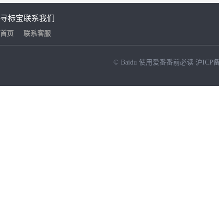
寻标宝
联系我们
首页
联系客服
© Baidu
使用爱番番前必读
沪ICP备
NEW
HOT
暂时没有搜索结果…