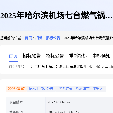
2025年哈尔滨机场七台燃气锅炉
您当前的位置：
首页
招标｜招标公告
2025年哈尔滨机场七台燃气锅
酸洗技术服务项目招标公告
首页
招标预告
招标公告
重新招标
中标通知
省份地区：
北京
广东
上海
江苏
浙江
山东
湖北
四川
河北
河南
天津
山
2026-08-07
招标｜招标公告
黑龙江省
|
哈尔滨市
|
道里区
项目编号
d1-20250623-2
发布时间
2025-06-21 10:16:23