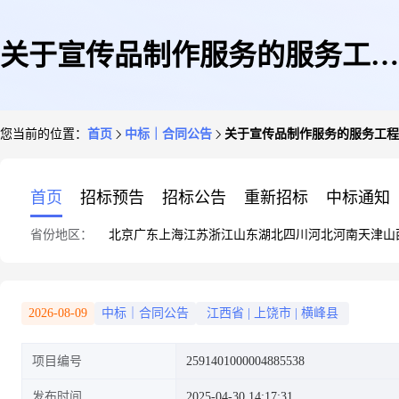
关于宣传品制作服务的服务工程
您当前的位置：
首页
中标｜合同公告
关于宣传品制作服务的服务工程
合同公告
首页
招标预告
招标公告
重新招标
中标通知
省份地区：
北京
广东
上海
江苏
浙江
山东
湖北
四川
河北
河南
天津
山
2026-08-09
中标｜合同公告
江西省
|
上饶市
|
横峰县
项目编号
2591401000004885538
发布时间
2025-04-30 14:17:31