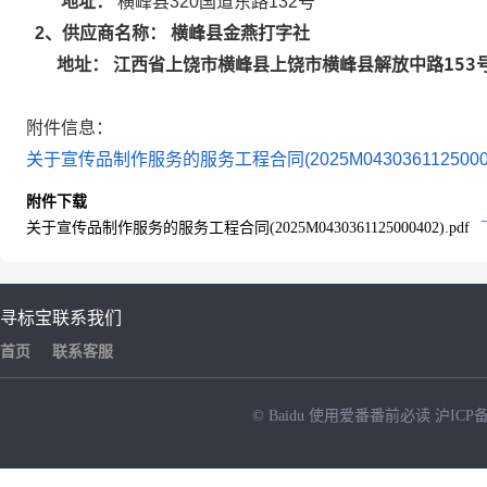
地址：
横峰县320国道东路132号
横峰县金燕打字社
2
、供应商名称：
江西省上饶市横峰县上饶市横峰县解放中路153
地址：
附件信息：
关于宣传品制作服务的服务工程合同(2025M043036112500040
附件下载
关于宣传品制作服务的服务工程合同(2025M0430361125000402).pdf
寻标宝
联系我们
首页
联系客服
© Baidu
使用爱番番前必读
沪ICP备
NEW
HOT