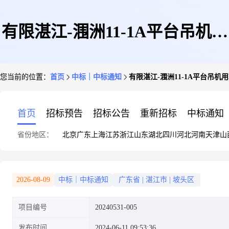
有限湛江-涠洲11-1A平台吊机用
您当前的位置：
首页
中标｜中标通知
有限湛江-涠洲11-1A平台吊机用软启
软启动器采购-20240531-005
首页
招标预告
招标公告
重新招标
中标通知
省份地区：
北京
广东
上海
江苏
浙江
山东
湖北
四川
河北
河南
天津
山
2026-08-09
中标｜中标通知
广东省
|
湛江市
|
坡头区
项目编号
20240531-005
发布时间
2024-06-11 09:53:36