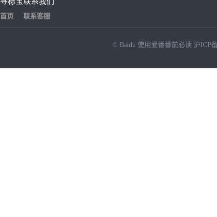
寻标宝
联系我们
首页
联系客服
© Baidu
使用爱番番前必读
沪ICP备
NEW
HOT
暂时没有搜索结果…