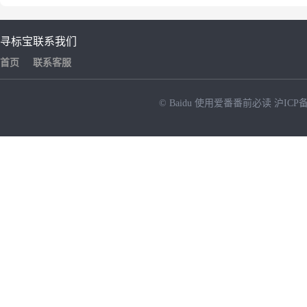
寻标宝
联系我们
首页
联系客服
© Baidu
使用爱番番前必读
沪ICP备
NEW
HOT
暂时没有搜索结果…