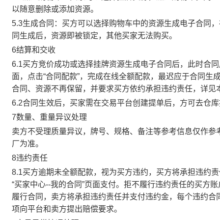
以随意删除或添加资源。
5.3生成合同：买方可以选择购物车中的资源生成电子合同
同生成后，资源即被锁定，其他买家无法购买。
6结算和交收
6.1买方竞价成功或选择挂牌资源生成电子合同后，此时合同
面，点击“合同配款”，完成在线全额配款，最迟应于合同生成当
合同、资源不再保留，并要求买方依约承担违约责任，详见
6.2合同生效后，买家需在交易平台创建提单后，方可去仓
7数量、重量异议处理
卖方不受理质量异议，牌号、规格、备注等参考信息仅作参
厂为准。
8违约责任
8.1买方逾期未全额配款，视为买方违约，买方将承担违约
“买家中心--我的合同”页面支付。拒不履行违约责任的买
履行合同，卖方将承担违约责任并支付违约金，每个违约合同
项向平台和卖方提出赔偿要求。