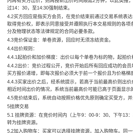
内再有买方出价，则再按新出价时间顺延2分钟，以此类推
过14：30，至14:30强制结束。
4.2买方回应是指买方会员，在竞价结束前通过交易系统表
取得竞价权，即表示同意接受并遵照执行本交易规则的各项
分及物理状态等法律规定的合同必要条款。
4.3竞价保证金：单卷资源，回应时无须冻结资金。
4.4出价规则：
4.4.1起拍价和加价梯度：出价以每个单卷为标的物，起拍
4.4.2出价：竞价过程公开，竞价开始后所有回应成功的
买方报价递增，即每次报价必须大于前一个报价且为价格梯
4.4.3买家出价之后，经系统提示，若高于当前最高价则
相近时间出价的情况，系统当前最高价可能已高于页面显示
4.5竞价结束后，系统自动按照价格优先原则确定买受方，
5挂牌交易
5.1 挂牌资源：在竞价时间内（上午9：00-9：30、下午1
转为挂牌资源。
5.2加入购物车：买家可以选择挂牌资源，加入购物车。同