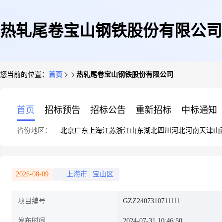
热轧尾卷宝山钢铁股份有限公司
您当前的位置：
首页
热轧尾卷宝山钢铁股份有限公司
首页
招标预告
招标公告
重新招标
中标通知
省份地区：
北京
广东
上海
江苏
浙江
山东
湖北
四川
河北
河南
天津
山
2026-08-09
上海市
|
宝山区
项目编号
GZZ2407310711111
发布时间
2024-07-31 10:46:50